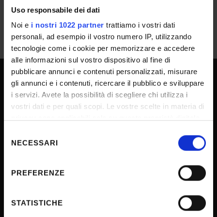
Uso responsabile dei dati
Noi e
i nostri 1022 partner
trattiamo i vostri dati
personali, ad esempio il vostro numero IP, utilizzando
tecnologie come i cookie per memorizzare e accedere
alle informazioni sul vostro dispositivo al fine di
pubblicare annunci e contenuti personalizzati, misurare
gli annunci e i contenuti, ricercare il pubblico e sviluppare
UNIVERSITY SERVICES
i servizi. Avete la possibilità di scegliere chi utilizza i
vostri dati e per quali scopi. Le vostre scelte in materia di
privacy sono applicabili solo su questa proprietà digitale
Transparency
in cui avete effettuato le vostre scelte. È possibile
Selezione
modificare o revocare il proprio consenso in qualsiasi
Official University Register
NECESSARI
del
momento dalla Dichiarazione sui cookie o facendo clic
consenso
Job vacancies
sull'icona di attivazione della privacy.
PREFERENZE
Procurement
Con il tuo consenso, vorremmo anche:
Notifications
raccogliere informazioni sulla tua posizione
STATISTICHE
Terms and conditions
geografica, con un'approssimazione di qualche