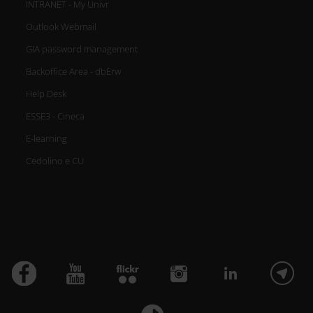
INTRANET - My Univr
Outlook Webmail
GIA password management
Backoffice Area - dbErw
Help Desk
ESSE3 - Cineca
E-learning
Cedolino e CU