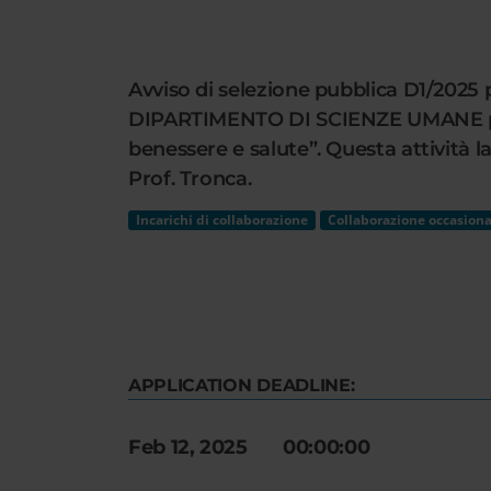
Cerca
nel
sito
Avviso di selezione pubblica D1/2025 p
web
DIPARTIMENTO DI SCIENZE UMANE per lo
benessere e salute”. Questa attività la
Prof. Tronca.
Incarichi di collaborazione
Collaborazione occasiona
APPLICATION DEADLINE:
Feb 12, 2025 00:00:00