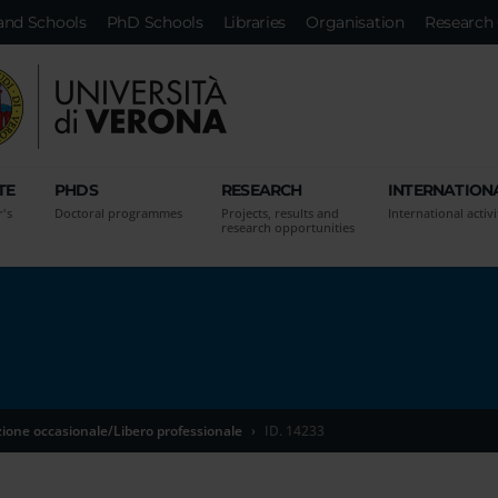
and Schools
PhD Schools
Libraries
Organisation
Research 
TE
PHDS
RESEARCH
INTERNATION
r's
Doctoral programmes
Projects, results and
International activi
research opportunities
zione occasionale/Libero professionale
ID. 14233