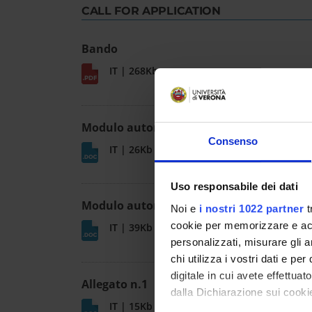
CALL FOR APPLICATION
Bando
IT | 268Kb
Modulo autorizzazione assegnisti
Consenso
IT | 26Kb
Uso responsabile dei dati
Modulo autorizzazione dottorandi
Noi e
i nostri 1022 partner
t
cookie per memorizzare e acce
IT | 39Kb
personalizzati, misurare gli an
chi utilizza i vostri dati e pe
digitale in cui avete effettua
Allegato n.1
dalla Dichiarazione sui cookie
IT | 15Kb