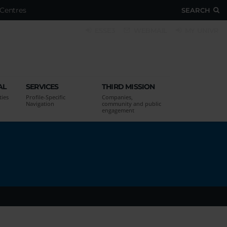
Centres
SEARCH
ESSE3
WEBMAIL
MY UNIVR
AL
SERVICES
THIRD MISSION
ties
Profile-Specific
Companies,
Navigation
community and public
engagement