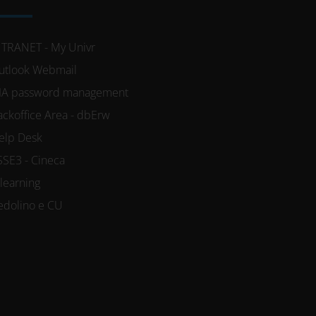
NTRANET - My Univr
utlook Webmail
IA password management
ackoffice Area - dbErw
elp Desk
SSE3 - Cineca
-learning
edolino e CU