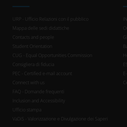
URP - Ufficio Relazioni con il pubblico
I
Mappa delle sedi didattiche
O
Contacts and people
G
Student Orientation
B
CUG - Equal Opportunities Commission
H
Consigliera di fiducia
E
PEC - Certified e-mail account
E
Connect with us
C
FAQ - Domande frequenti
Inclusion and Accessibility
Ufficio stampa
VaDiS - Valorizzazione e Divulgazione dei Saperi