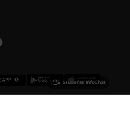
R APP
Students InfoChat
Università degli Studi di Verona
Via dell'Artigliere, 8
37129, Verona
rtita IVA 01541040232 | Codice Fiscale 93009870234