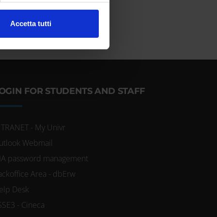
l media e per analizzare il
Accetta tutti
ostri partner che si occupano
azioni che hai fornito loro o
OGIN FOR STUDENTS AND STAFF
NTRANET - My Univr
utlook Webmail
IA password management
ackoffice Area - dbErw
elp Desk
SSE3 - Cineca