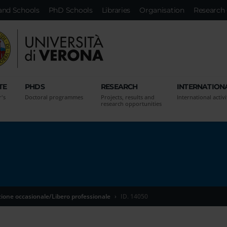
and Schools
PhD Schools
Libraries
Organisation
Research 
TE
PHDS
RESEARCH
INTERNATION
r's
Doctoral programmes
Projects, results and
International activi
research opportunities
zione occasionale/Libero professionale
ID. 14050