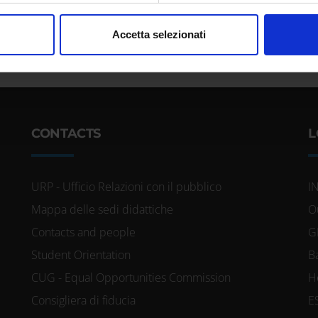
nalizzare contenuti ed annunci, per fornire funzionalità dei socia
Accetta selezionati
inoltre informazioni sul modo in cui utilizzi il nostro sito con i n
icità e social media, i quali potrebbero combinarle con altre inform
lizzo dei loro servizi.
CONTACTS
L
URP - Ufficio Relazioni con il pubblico
I
Mappa delle sedi didattiche
O
Contacts and people
G
Student Orientation
B
CUG - Equal Opportunities Commission
H
Consigliera di fiducia
E