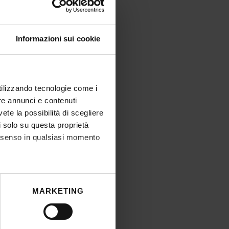
Informazioni sui cookie
utilizzando tecnologie come i
re annunci e contenuti
vete la possibilità di scegliere
li solo su questa proprietà
consenso in qualsiasi momento
he metro,
MARKETING
cifiche (impronte digitali).
ezione dettagli
. Puoi