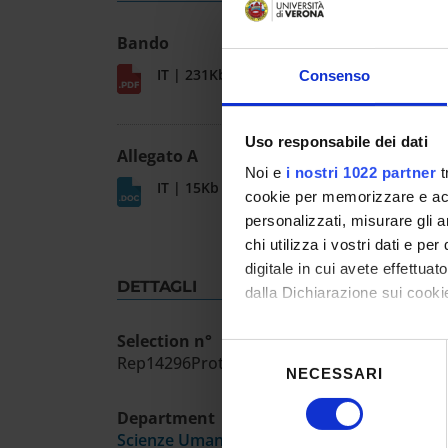
Bando
IT | 231Kb
Consenso
Uso responsabile dei dati
Allegato A
Noi e
i nostri 1022 partner
t
IT | 15Kb
cookie per memorizzare e acce
personalizzati, misurare gli an
chi utilizza i vostri dati e pe
digitale in cui avete effettua
DETTAGLI
dalla Dichiarazione sui cookie
Selection n°
Con il tuo consenso, vorrem
Selezione
Rep14296Prot.532974 13/12/2024
raccogliere informazioni
NECESSARI
del
Identificare il tuo dispos
consenso
Department
Approfondisci come vengono el
Scienze Umane
modificare o ritirare il tuo 