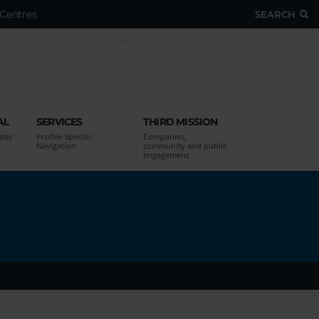
Centres
SEARCH
ESSE3
WEBMAIL
MY UNIVR
AL
SERVICES
THIRD MISSION
ties
Profile-Specific
Companies,
Navigation
community and public
engagement