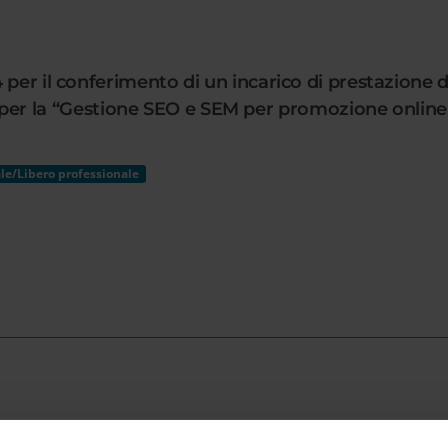
per il conferimento di un incarico di prestazione d
a “Gestione SEO e SEM per promozione online dei
le/Libero professionale