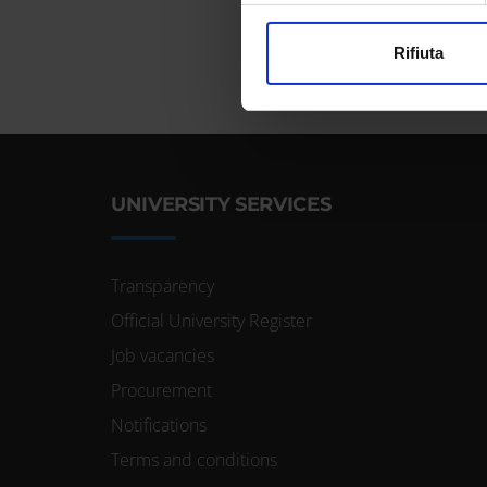
Utilizziamo i cookie per perso
Rifiuta
nostro traffico. Condividiamo 
di analisi dei dati web, pubbl
che hanno raccolto dal tuo uti
UNIVERSITY SERVICES
Transparency
Official University Register
Job vacancies
Procurement
Notifications
Terms and conditions