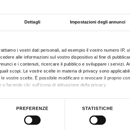
Dettagli
Impostazioni degli annunci
rattiamo i vostri dati personali, ad esempio il vostro numero IP, 
dere alle informazioni sul vostro dispositivo al fine di pubblica
nunci e i contenuti, ricercare il pubblico e sviluppare i servizi. A
r quali scopi. Le vostre scelte in materia di privacy sono applicabi
to le vostre scelte. È possibile modificare o revocare il proprio 
 o facendo clic sull'icona di attivazione della privacy.
mo anche:
 sulla tua posizione geografica, con un'approssimazione di qualc
PREFERENZE
STATISTICHE
itivo, scansionandolo attivamente alla ricerca di caratteristiche spe
aborati i tuoi dati personali e imposta le tue preferenze nella
s
consenso in qualsiasi momento dalla Dichiarazione sui cookie.