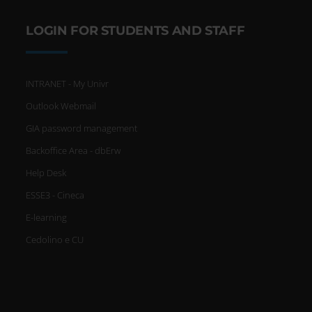
LOGIN FOR STUDENTS AND STAFF
INTRANET - My Univr
Outlook Webmail
GIA password management
Backoffice Area - dbErw
Help Desk
ESSE3 - Cineca
E-learning
Cedolino e CU