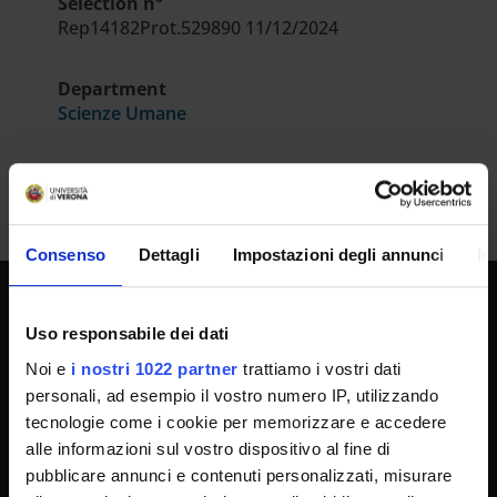
Selection n°
Rep14182Prot.529890 11/12/2024
Department
Scienze Umane
Consenso
Dettagli
Impostazioni degli annunci
In
UNIVERSITY SERVICES
Uso responsabile dei dati
Noi e
i nostri 1022 partner
trattiamo i vostri dati
personali, ad esempio il vostro numero IP, utilizzando
Transparency
tecnologie come i cookie per memorizzare e accedere
alle informazioni sul vostro dispositivo al fine di
Official University Register
pubblicare annunci e contenuti personalizzati, misurare
Job vacancies