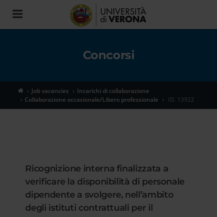
Toggle
navigation
Concorsi
Job vacancies
Incarichi di collaborazione
Collaborazione occasionale/Libero professionale
ID. 13922
Ricognizione interna finalizzata a
verificare la disponibilità di personale
dipendente a svolgere, nell’ambito
degli istituti contrattuali per il