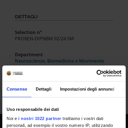
DETTAGLI
Selection n°
PROBEN-DIPNBM 02/24 SM
Department
Neuroscienze, Biomedicina e Movimento
Number of places
1
Consenso
Dettagli
Impostazioni degli annunci
In
Uso responsabile dei dati
Noi e
i nostri 1022 partner
trattiamo i vostri dati
personali, ad esempio il vostro numero IP, utilizzando