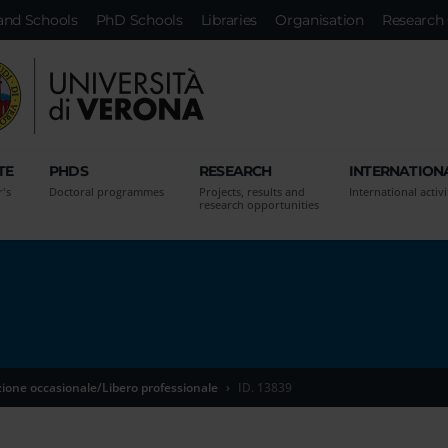
and Schools
PhD Schools
Libraries
Organisation
Research 
TE
PHDS
RESEARCH
INTERNATION
r's
Doctoral programmes
Projects, results and
International activi
research opportunities
zione occasionale/Libero professionale
ID. 13839