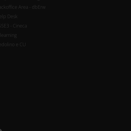
ackoffice Area - dbErw
elp Desk
SSE3 - Cineca
-learning
edolino e CU