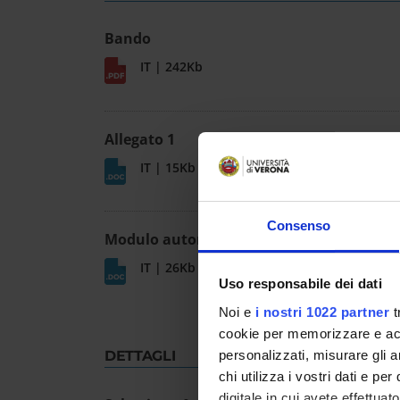
Bando
IT | 242Kb
Allegato 1
IT | 15Kb
Consenso
Modulo autorizzazione assegnisti
IT | 26Kb
Uso responsabile dei dati
Noi e
i nostri 1022 partner
t
cookie per memorizzare e acce
personalizzati, misurare gli an
DETTAGLI
chi utilizza i vostri dati e pe
digitale in cui avete effettua