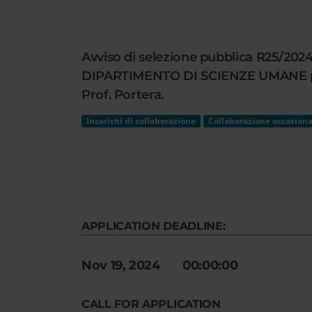
Cerca
nel
sito
Avviso di selezione pubblica R25/2024 
web
DIPARTIMENTO DI SCIENZE UMANE per lo
Prof. Portera.
Incarichi di collaborazione
Collaborazione occasiona
APPLICATION DEADLINE:
Nov 19, 2024 00:00:00
CALL FOR APPLICATION