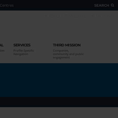
Centres
SEARCH
ESSE3
WEBMAIL
MY UNIVR
AL
SERVICES
THIRD MISSION
ties
Profile-Specific
Companies,
Navigation
community and public
engagement