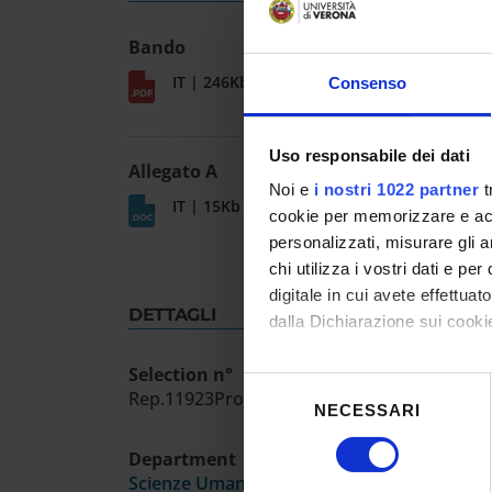
Bando
IT | 246Kb
Consenso
Uso responsabile dei dati
Allegato A
Noi e
i nostri 1022 partner
t
IT | 15Kb
cookie per memorizzare e acce
personalizzati, misurare gli an
chi utilizza i vostri dati e pe
digitale in cui avete effettua
DETTAGLI
dalla Dichiarazione sui cookie
Selection n°
Con il tuo consenso, vorrem
Selezione
Rep.11923Prot463526 25/10/2024
raccogliere informazioni
NECESSARI
del
Identificare il tuo dispos
consenso
Department
Approfondisci come vengono el
Scienze Umane
modificare o ritirare il tuo 