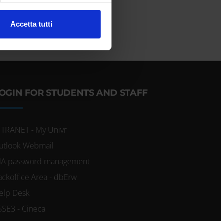
l media e per analizzare il
Accetta tutti
ostri partner che si occupano
azioni che hai fornito loro o
OGIN FOR STUDENTS AND STAFF
NTRANET - My Univr
utlook Webmail
IA password management
ackoffice Area - dbErw
elp Desk
SSE3 - Cineca