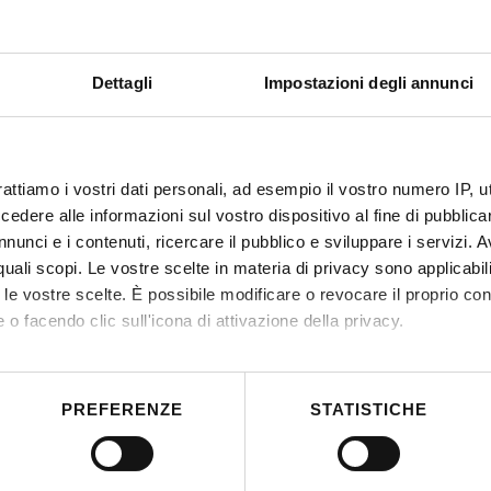
Dettagli
Impostazioni degli annunci
rattiamo i vostri dati personali, ad esempio il vostro numero IP, 
dere alle informazioni sul vostro dispositivo al fine di pubblica
nunci e i contenuti, ricercare il pubblico e sviluppare i servizi. A
r quali scopi. Le vostre scelte in materia di privacy sono applicabi
to le vostre scelte. È possibile modificare o revocare il proprio 
 o facendo clic sull'icona di attivazione della privacy.
mo anche:
 sulla tua posizione geografica, con un'approssimazione di qualc
PREFERENZE
STATISTICHE
itivo, scansionandolo attivamente alla ricerca di caratteristiche spe
aborati i tuoi dati personali e imposta le tue preferenze nella
s
consenso in qualsiasi momento dalla Dichiarazione sui cookie.