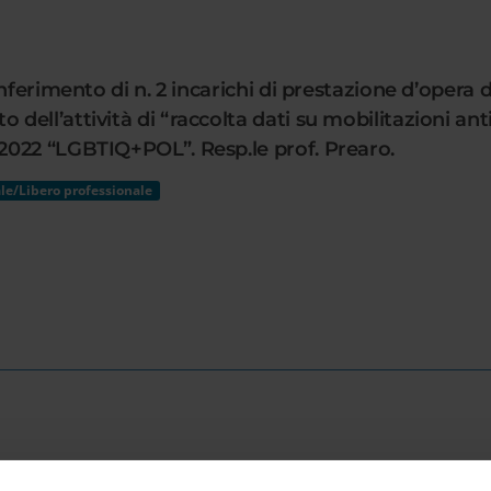
onferimento di n. 2 incarichi di prestazione d’oper
ell’attività di “raccolta dati su mobilitazioni ant
2022 “LGBTIQ+POL”. Resp.le prof. Prearo.
le/Libero professionale