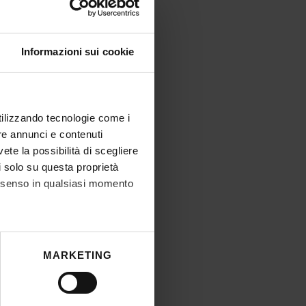
Informazioni sui cookie
utilizzando tecnologie come i
re annunci e contenuti
vete la possibilità di scegliere
li solo su questa proprietà
consenso in qualsiasi momento
he metro,
MARKETING
cifiche (impronte digitali).
ezione dettagli
. Puoi