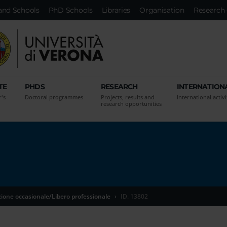
and Schools
PhD Schools
Libraries
Organisation
Research 
TE
PHDS
RESEARCH
INTERNATION
r's
Doctoral programmes
Projects, results and
International activi
research opportunities
zione occasionale/Libero professionale
ID. 13802