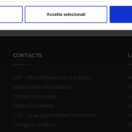
nalizzare contenuti ed annunci, per fornire funzionalità dei socia
Accetta selezionati
inoltre informazioni sul modo in cui utilizzi il nostro sito con i n
icità e social media, i quali potrebbero combinarle con altre inform
lizzo dei loro servizi.
CONTACTS
L
URP - Ufficio Relazioni con il pubblico
I
Mappa delle sedi didattiche
O
Contacts and people
G
Student Orientation
B
CUG - Equal Opportunities Commission
H
Consigliera di fiducia
E