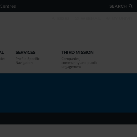
Centres
SEARCH
ESSE3
WEBMAIL
MY UNIVR
AL
SERVICES
THIRD MISSION
ties
Profile-Specific
Companies,
Navigation
community and public
engagement