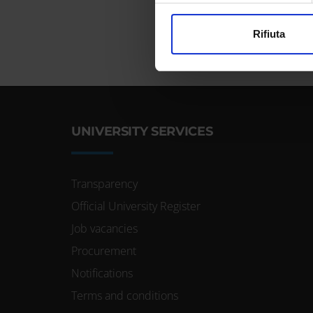
Utilizziamo i cookie per perso
Rifiuta
nostro traffico. Condividiamo 
di analisi dei dati web, pubbl
che hanno raccolto dal tuo uti
UNIVERSITY SERVICES
Transparency
Official University Register
Job vacancies
Procurement
Notifications
Terms and conditions