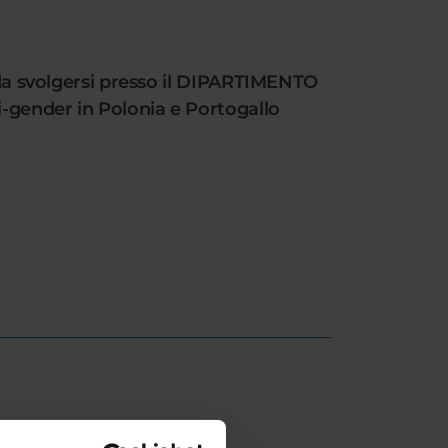
a da svolgersi presso il DIPARTIMENTO
i-gender in Polonia e Portogallo