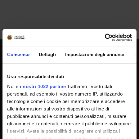
Consenso
Dettagli
Impostazioni degli annunci
In
UNIVERSITY SERVICES
Uso responsabile dei dati
Transparency
Noi e
i nostri 1022 partner
trattiamo i vostri dati
Official University Register
personali, ad esempio il vostro numero IP, utilizzando
tecnologie come i cookie per memorizzare e accedere
Job vacancies
alle informazioni sul vostro dispositivo al fine di
Procurement
pubblicare annunci e contenuti personalizzati, misurare
Notifications
gli annunci e i contenuti, ricercare il pubblico e sviluppare
i servizi. Avete la possibilità di scegliere chi utilizza i
Terms and conditions
vostri dati e per quali scopi. Le vostre scelte in materia di