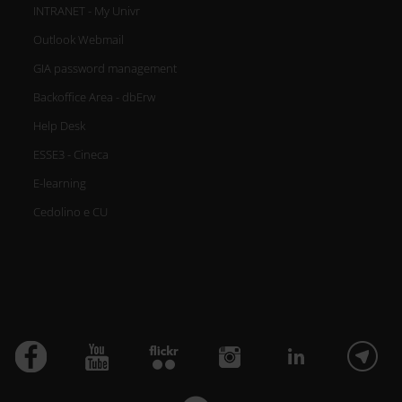
INTRANET - My Univr
Outlook Webmail
GIA password management
Backoffice Area - dbErw
Help Desk
ESSE3 - Cineca
E-learning
Cedolino e CU