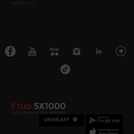
Cedolino e CU
Utilizziamo i cookie per
personalizzare contenuti ed
annunci, per fornire funzionalità
dei social media e per analizzare il
nostro traffico. Condividiamo
inoltre informazioni sul modo in cui
utilizzi il nostro sito con i nostri
partner che si occupano di analisi
dei dati web, pubblicità e social
UNIVR APP
media, i quali potrebbero