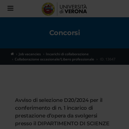
Toggle
navigation
Concorsi
Job vacancies
Incarichi di collaborazione
Collaborazione occasionale/Libero professionale
ID. 13647
Avviso di selezione D20/2024 per il
conferimento di n. 1 incarico di
prestazione d’opera da svolgersi
presso il DIPARTIMENTO DI SCIENZE