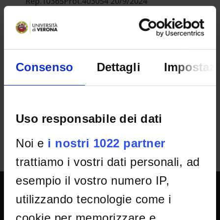
Rep.10365Prot.403054 20/9/2024
Department
Scienze Umane
RESULT/RANKING LISTS
Consenso
Dettagli
Impostazi
Decreto
IT | 222Kb
Uso responsabile dei dati
Noi e
i nostri 1022 partner
trattiamo i vostri dati personali, ad
esempio il vostro numero IP,
utilizzando tecnologie come i
UNIVERSITY SERVICES
cookie per memorizzare e