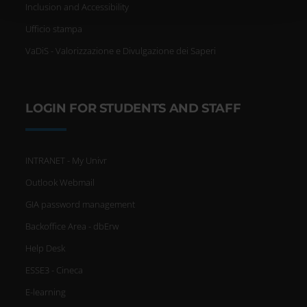
Inclusion and Accessibility
qualche metro,
Ufficio stampa
Identificare il tuo dispositivo,
VaDiS - Valorizzazione e Divulgazione dei Saperi
scansionandolo attivamente
alla ricerca di caratteristiche
LOGIN FOR STUDENTS AND STAFF
specifiche (impronte digitali).
Approfondisci come vengono
INTRANET - My Univr
elaborati i tuoi dati personali e
Outlook Webmail
imposta le tue preferenze nella
GIA password management
sezione dettagli
. Puoi modificare
Backoffice Area - dbErw
o ritirare il tuo consenso in
Help Desk
ESSE3 - Cineca
qualsiasi momento dalla
E-learning
Dichiarazione sui cookie.