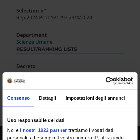
Selection n°
Rep.2024 Prot.181293 29/4/2024
Department
Scienze Umane
RESULT/RANKING LISTS
Decreto
IT | 241Kb
Consenso
Dettagli
Impostazioni degli annunci
In
Uso responsabile dei dati
Noi e
i nostri 1022 partner
trattiamo i vostri dati
personali, ad esempio il vostro numero IP, utilizzando