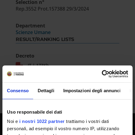
Selection n°
Rep.3552 Prot.157388 29/3/2024
Department
Scienze Umane
RESULT/RANKING LISTS
Decreto
IT | 173Kb
Consenso
Dettagli
Impostazioni degli annunci
In
Uso responsabile dei dati
Noi e
i nostri 1022 partner
trattiamo i vostri dati
personali, ad esempio il vostro numero IP, utilizzando
UNIVERSITY SERVICES