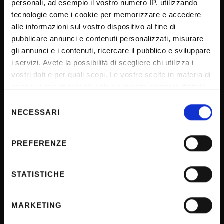
personali, ad esempio il vostro numero IP, utilizzando
tecnologie come i cookie per memorizzare e accedere
UNIVERSITY SERVICES
alle informazioni sul vostro dispositivo al fine di
pubblicare annunci e contenuti personalizzati, misurare
gli annunci e i contenuti, ricercare il pubblico e sviluppare
Transparency
i servizi. Avete la possibilità di scegliere chi utilizza i
vostri dati e per quali scopi. Le vostre scelte in materia di
Official University Register
privacy sono applicabili solo su questa proprietà digitale
Job vacancies
in cui avete effettuato le vostre scelte. È possibile
Selezione
Procurement
modificare o revocare il proprio consenso in qualsiasi
NECESSARI
del
momento dalla Dichiarazione sui cookie o facendo clic
Notifications
consenso
sull'icona di attivazione della privacy.
Terms and conditions
PREFERENZE
Privacy policy
Con il tuo consenso, vorremmo anche:
raccogliere informazioni sulla tua posizione
Cookie
STATISTICHE
geografica, con un'approssimazione di qualche
Sponsorizzazioni e donazioni
metro,
MARKETING
Events
Identificare il tuo dispositivo, scansionandolo
attivamente alla ricerca di caratteristiche specifiche
Support us