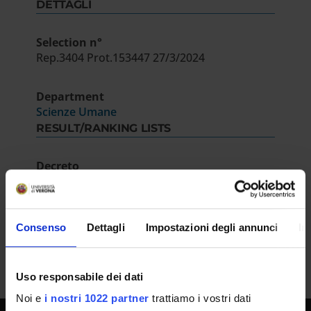
DETTAGLI
Selection n°
Rep.3404 Prot.153447 27/3/2024
Department
Scienze Umane
RESULT/RANKING LISTS
Decreto
IT | 244Kb
Consenso
Dettagli
Impostazioni degli annunci
In
Uso responsabile dei dati
Noi e
i nostri 1022 partner
trattiamo i vostri dati