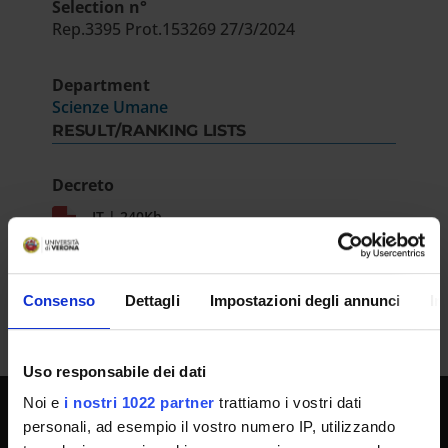
Selection n°
Rep.3395 Prot.153269 27/3/2024
Department
Scienze Umane
RESULT/RANKING LISTS
Decreto
IT | 240Kb
Consenso
Dettagli
Impostazioni degli annunci
In
Uso responsabile dei dati
Noi e
i nostri 1022 partner
trattiamo i vostri dati
personali, ad esempio il vostro numero IP, utilizzando
UNIVERSITY SERVICES