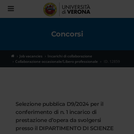
Toggle
navigation
Concorsi
Job vacancies
Incarichi di collaborazione
Collaborazione occasionale/Libero professionale
ID. 12859
Selezione pubblica D9/2024 per il
conferimento di n. 1 incarico di
prestazione d’opera da svolgersi
presso il DIPARTIMENTO DI SCIENZE