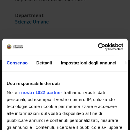
Department
Scienze Umane
Consenso
Dettagli
Impostazioni degli annunci
In
UNIVERSITY SERVICES
Uso responsabile dei dati
Noi e
i nostri 1022 partner
trattiamo i vostri dati
personali, ad esempio il vostro numero IP, utilizzando
Transparency
tecnologie come i cookie per memorizzare e accedere
Official University Register
alle informazioni sul vostro dispositivo al fine di
Job vacancies
pubblicare annunci e contenuti personalizzati, misurare
gli annunci e i contenuti, ricercare il pubblico e sviluppare
Procurement