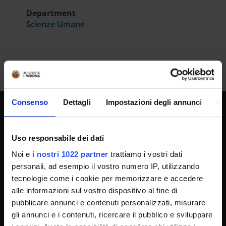
Department
Scienze Umane
Consenso
Dettagli
Impostazioni degli annunci
In
UNIVERSITY SERVICES
Uso responsabile dei dati
Noi e
i nostri 1022 partner
trattiamo i vostri dati
Transparency
personali, ad esempio il vostro numero IP, utilizzando
tecnologie come i cookie per memorizzare e accedere
Official University Register
alle informazioni sul vostro dispositivo al fine di
Job vacancies
pubblicare annunci e contenuti personalizzati, misurare
Procurement
gli annunci e i contenuti, ricercare il pubblico e sviluppare