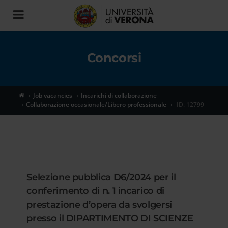
Toggle
navigation
Concorsi
Job vacancies
Incarichi di collaborazione
Collaborazione occasionale/Libero professionale
ID. 12799
Selezione pubblica D6/2024 per il
conferimento di n. 1 incarico di
prestazione d’opera da svolgersi
presso il DIPARTIMENTO DI SCIENZE