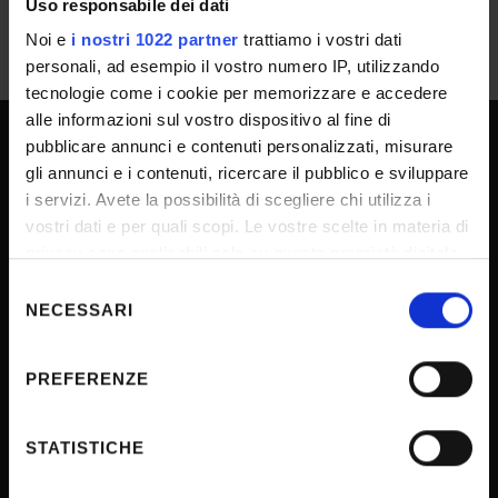
Uso responsabile dei dati
Noi e
i nostri 1022 partner
trattiamo i vostri dati
personali, ad esempio il vostro numero IP, utilizzando
tecnologie come i cookie per memorizzare e accedere
alle informazioni sul vostro dispositivo al fine di
pubblicare annunci e contenuti personalizzati, misurare
UNIVERSITY SERVICES
gli annunci e i contenuti, ricercare il pubblico e sviluppare
i servizi. Avete la possibilità di scegliere chi utilizza i
vostri dati e per quali scopi. Le vostre scelte in materia di
privacy sono applicabili solo su questa proprietà digitale
Transparency
in cui avete effettuato le vostre scelte. È possibile
Selezione
Official University Register
modificare o revocare il proprio consenso in qualsiasi
NECESSARI
del
Job vacancies
momento dalla Dichiarazione sui cookie o facendo clic
consenso
sull'icona di attivazione della privacy.
Procurement
PREFERENZE
Notifications
Con il tuo consenso, vorremmo anche:
Terms and conditions
raccogliere informazioni sulla tua posizione
STATISTICHE
Privacy policy
geografica, con un'approssimazione di qualche
metro,