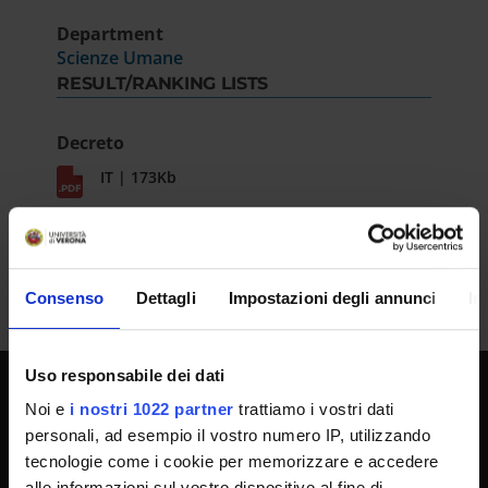
Department
Scienze Umane
RESULT/RANKING LISTS
Decreto
IT | 173Kb
Consenso
Dettagli
Impostazioni degli annunci
In
Uso responsabile dei dati
Noi e
i nostri 1022 partner
trattiamo i vostri dati
UNIVERSITY SERVICES
personali, ad esempio il vostro numero IP, utilizzando
tecnologie come i cookie per memorizzare e accedere
alle informazioni sul vostro dispositivo al fine di