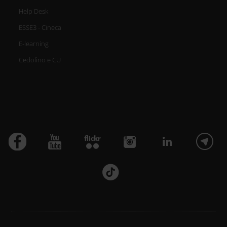
Help Desk
ESSE3 - Cineca
E-learning
Cedolino e CU