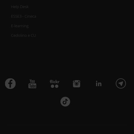
Help Desk
ESSE3 - Cineca
E-learning
Cedolino e CU