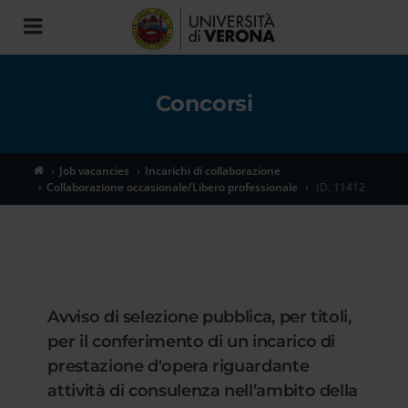
Toggle
navigation
Concorsi
Job vacancies
Incarichi di collaborazione
Collaborazione occasionale/Libero professionale
ID. 11412
Avviso di selezione pubblica, per titoli,
per il conferimento di un incarico di
prestazione d'opera riguardante
attività di consulenza nell’ambito della