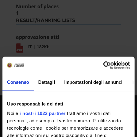
Number of places
1
RESULT/RANKING LISTS
approvazione atti
IT | 182Kb
Consenso
Dettagli
Impostazioni degli annunci
In
Uso responsabile dei dati
Noi e
i nostri 1022 partner
trattiamo i vostri dati
UNIVERSITY SERVICES
personali, ad esempio il vostro numero IP, utilizzando
tecnologie come i cookie per memorizzare e accedere
alle informazioni sul vostro dispositivo al fine di