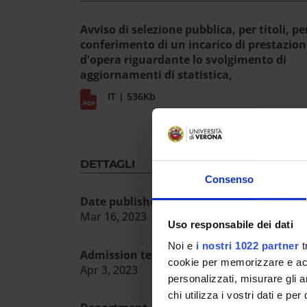
Avviso di selezione pubblica, per titoli, per
conferimento di un incarico di prestazion
d'opera riguardante lo svolgimento di
aggiornamenti di statistica,
IT | 536Kb
DETTAGLI
Consenso
Date published in the official register
Mar 16, 2023
Uso responsabile dei dati
Noi e
i nostri 1022 partner
t
Admission test date
cookie per memorizzare e acce
Apr 3, 2023
personalizzati, misurare gli an
chi utilizza i vostri dati e pe