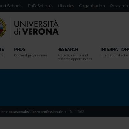
and Schools
PhD Schools
Libraries
Organisation
Research 
TE
PHDS
RESEARCH
INTERNATION
r's
Doctoral programmes
Projects, results and
International activi
research opportunities
zione occasionale/Libero professionale
ID. 11362