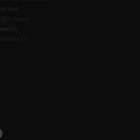
elp Desk
SSE3 - Cineca
-learning
edolino e CU