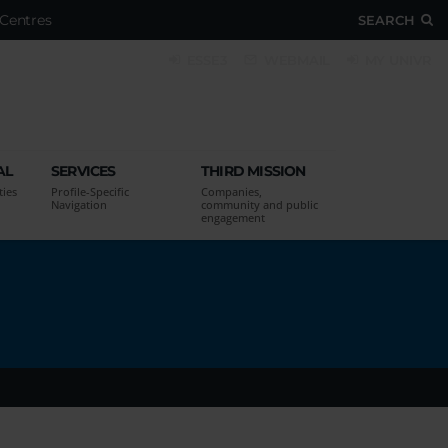
Centres
SEARCH
ESSE3
WEBMAIL
MY UNIVR
AL
SERVICES
THIRD MISSION
ties
Profile-Specific
Companies,
Navigation
community and public
engagement