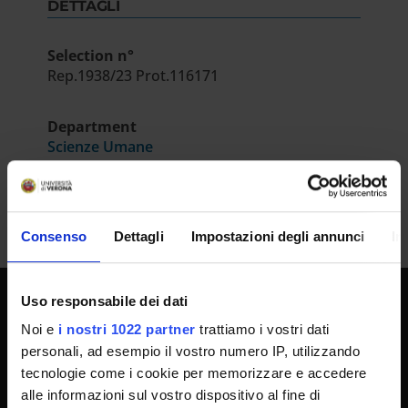
DETTAGLI
Selection n°
Rep.1938/23 Prot.116171
Department
Scienze Umane
Consenso
Dettagli
Impostazioni degli annunci
In
Uso responsabile dei dati
UNIVERSITY SERVICES
Noi e
i nostri 1022 partner
trattiamo i vostri dati
personali, ad esempio il vostro numero IP, utilizzando
tecnologie come i cookie per memorizzare e accedere
alle informazioni sul vostro dispositivo al fine di
Transparency