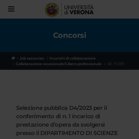
Toggle
navigation
Concorsi
Job vacancies
Incarichi di collaborazione
Collaborazione occasionale/Libero professionale
ID. 11295
Selezione pubblica D4/2023 per il
conferimento di n. 1 incarico di
prestazione d’opera da svolgersi
presso il DIPARTIMENTO DI SCIENZE