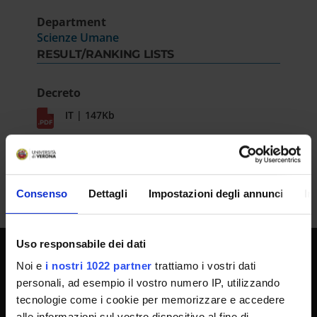
Department
Scienze Umane
RESULT/RANKING LISTS
Decreto
IT | 147Kb
Consenso
Dettagli
Impostazioni degli annunci
In
Uso responsabile dei dati
Noi e
i nostri 1022 partner
trattiamo i vostri dati
UNIVERSITY SERVICES
personali, ad esempio il vostro numero IP, utilizzando
tecnologie come i cookie per memorizzare e accedere
alle informazioni sul vostro dispositivo al fine di