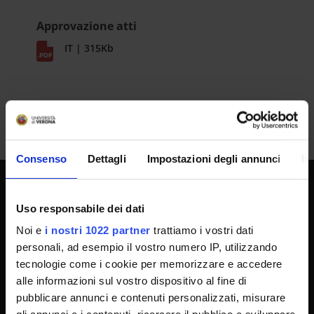
Approvazione atti
IT | 315Kb
Consenso
Dettagli
Impostazioni degli annunci
In
UNIVERSITY SERVICES
Uso responsabile dei dati
Noi e
i nostri 1022 partner
trattiamo i vostri dati
personali, ad esempio il vostro numero IP, utilizzando
Transparency
tecnologie come i cookie per memorizzare e accedere
Official University Register
alle informazioni sul vostro dispositivo al fine di
pubblicare annunci e contenuti personalizzati, misurare
Job vacancies