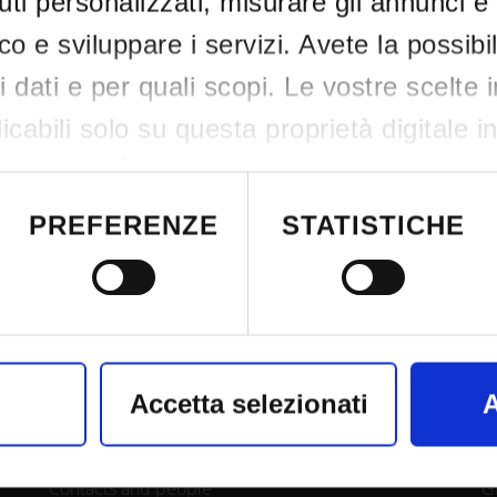
ti personalizzati, misurare gli annunci e 
ico e sviluppare i servizi. Avete la possibil
tri dati e per quali scopi. Le vostre scelte 
cabili solo su questa proprietà digitale i
re scelte. È possibile modificare o revocar
siasi momento dalla Dichiarazione sui co
PREFERENZE
STATISTICHE
attivazione della privacy.
CONTACTS
L
nso, vorremmo anche:
nformazioni sulla tua posizione geografic
Accetta selezionati
A
URP - Ufficio Relazioni con il pubblico
I
azione di qualche metro,
Mappa delle sedi didattiche
O
il tuo dispositivo, scansionandolo attivame
Contacts and people
G