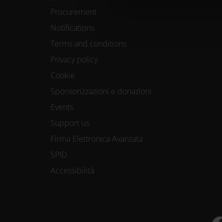
di caratterist
Procurement
Notifications
Approfondisci com
Terms and conditions
preferenze nella
Privacy policy
consenso in qual
Cookie
Sponsorizzazioni e donazioni
Utilizziamo i coo
Events
funzionalità dei s
Support us
Firma Elettronica Avanzata
Condividiamo inolt
SPID
nostri partner che
Accessibilità
media, i quali po
loro o che hanno r