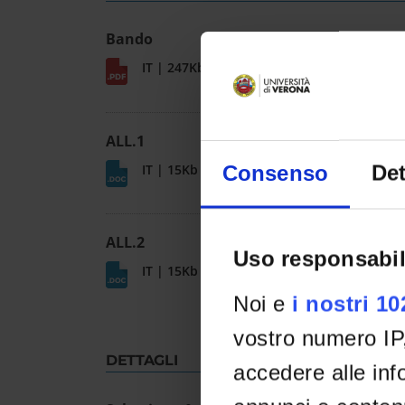
Bando
IT | 247Kb
ALL.1
Consenso
Det
IT | 15Kb
ALL.2
Uso responsabil
IT | 15Kb
Noi e
i nostri 1
vostro numero IP
DETTAGLI
accedere alle info