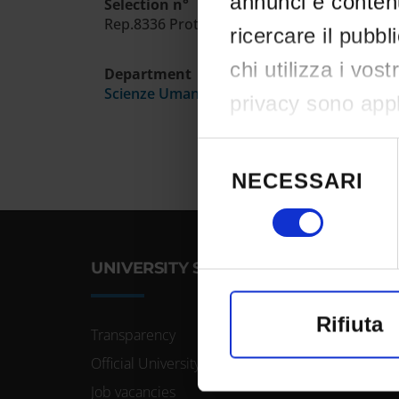
annunci e contenu
Selection n°
Rep.8336 Prot.527949-22/9/22
ricercare il pubbl
chi utilizza i vos
Department
Scienze Umane
privacy sono appli
effettuato le vost
Selezione
del
consenso in qual
NECESSARI
consenso
clic sull'icona di 
UNIVERSITY SERVICES
Con il tuo conse
raccogliere i
Rifiuta
Transparency
un'approssim
Official University Register
Identificare 
Job vacancies