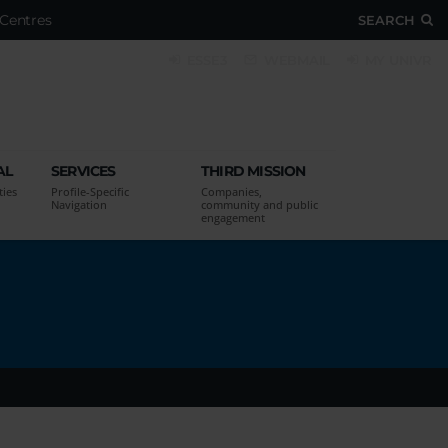
Centres
SEARCH
ESSE3
WEBMAIL
MY UNIVR
AL
SERVICES
THIRD MISSION
ties
Profile-Specific
Companies,
Navigation
community and public
engagement