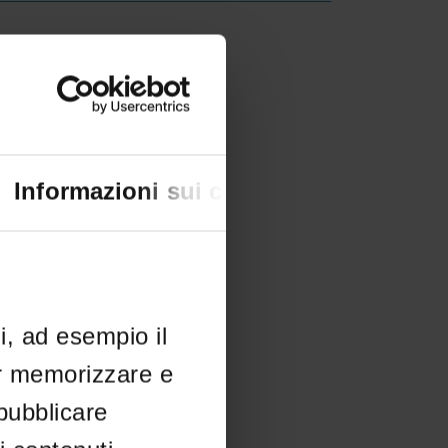
creto
IT | 178Kb
Informazioni sui cookie
li, ad esempio il
er memorizzare e
 pubblicare