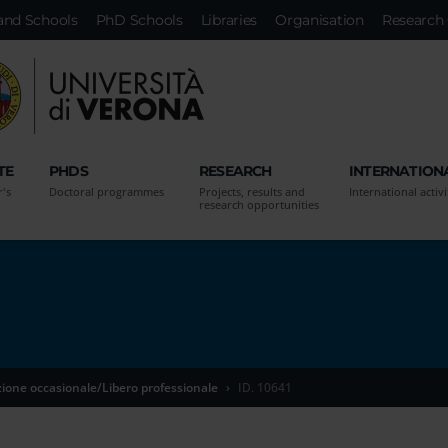
and Schools
PhD Schools
Libraries
Organisation
Research 
TE
PHDS
RESEARCH
INTERNATION
r's
Doctoral programmes
Projects, results and
International activi
research opportunities
zione occasionale/Libero professionale
ID. 10641