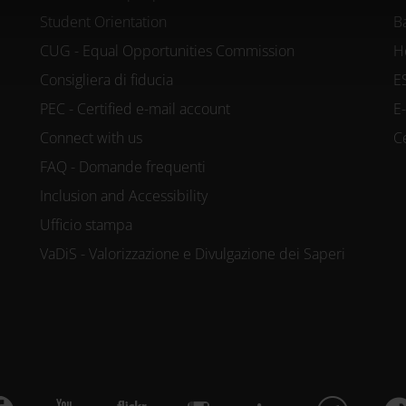
iche specifiche (impronte digitali).
Student Orientation
B
CUG - Equal Opportunities Commission
H
e vengono elaborati i tuoi dati personali
Consigliera di fiducia
E
sezione dettagli
. Puoi modificare o ritira
PEC - Certified e-mail account
E
siasi momento dalla Dichiarazione sui co
Connect with us
C
FAQ - Domande frequenti
kie per personalizzare contenuti ed annunc
Inclusion and Accessibility
ocial media e per analizzare il nostro traff
Ufficio stampa
VaDiS - Valorizzazione e Divulgazione dei Saperi
re informazioni sul modo in cui utilizzi il
 si occupano di analisi dei dati web, pubb
trebbero combinarle con altre informazioni
accolto dal tuo utilizzo dei loro servizi.