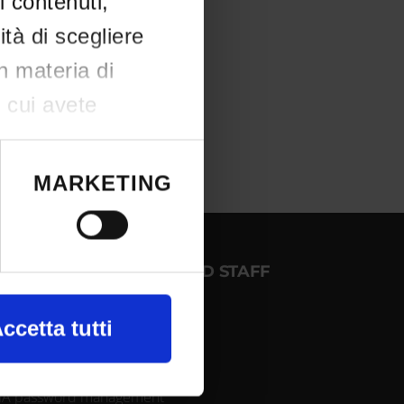
i contenuti,
ità di scegliere
in materia di
n cui avete
e il proprio
okie o facendo
MARKETING
OGIN FOR STUDENTS AND STAFF
a, con
ccetta tutti
NTRANET - My Univr
utlook Webmail
nte alla ricerca
IA password management