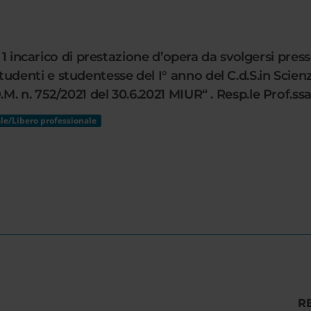
n. 1 incarico di prestazione d’opera da svolgersi p
enti e studentesse del I° anno del C.d.S.in Scienz
. n. 752/2021 del 30.6.2021 MIUR“ . Resp.le Prof.ss
le/Libero professionale
R