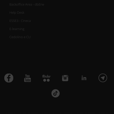
Backoffice Area - dbErw
Help Desk
ESSE3 - Cineca
E-learning
Cedolino e CU