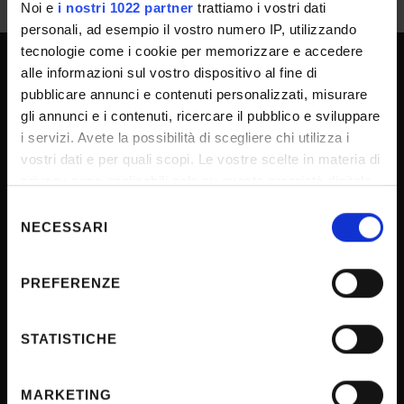
Noi e
i nostri 1022 partner
trattiamo i vostri dati
personali, ad esempio il vostro numero IP, utilizzando
tecnologie come i cookie per memorizzare e accedere
alle informazioni sul vostro dispositivo al fine di
UNIVERSITY SERVICES
pubblicare annunci e contenuti personalizzati, misurare
gli annunci e i contenuti, ricercare il pubblico e sviluppare
i servizi. Avete la possibilità di scegliere chi utilizza i
Transparency
vostri dati e per quali scopi. Le vostre scelte in materia di
privacy sono applicabili solo su questa proprietà digitale
Official University Register
in cui avete effettuato le vostre scelte. È possibile
Selezione
Job vacancies
modificare o revocare il proprio consenso in qualsiasi
NECESSARI
del
Procurement
momento dalla Dichiarazione sui cookie o facendo clic
consenso
sull'icona di attivazione della privacy.
Notifications
PREFERENZE
Terms and conditions
Con il tuo consenso, vorremmo anche:
Privacy policy
raccogliere informazioni sulla tua posizione
STATISTICHE
geografica, con un'approssimazione di qualche
Cookie
metro,
Sponsorizzazioni e donazioni
MARKETING
Identificare il tuo dispositivo, scansionandolo