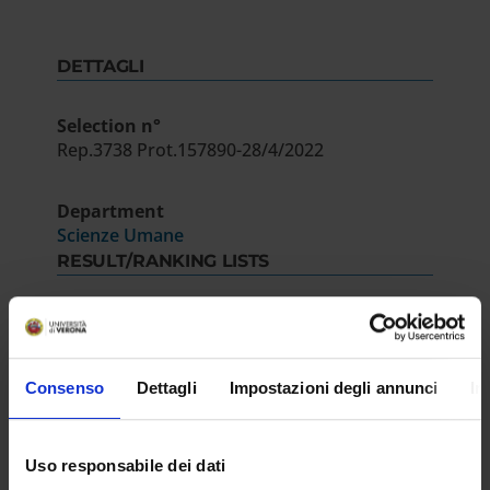
DETTAGLI
Selection n°
Rep.3738 Prot.157890-28/4/2022
Department
Scienze Umane
RESULT/RANKING LISTS
Decreto
IT | 171Kb
Consenso
Dettagli
Impostazioni degli annunci
In
Uso responsabile dei dati