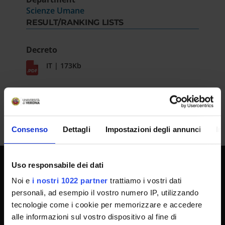
Scienze Umane
RESULT/RANKING LISTS
Decreto
IT | 173Kb
Consenso
Dettagli
Impostazioni degli annunci
In
Uso responsabile dei dati
UNIVERSITY SERVICES
Noi e
i nostri 1022 partner
trattiamo i vostri dati
personali, ad esempio il vostro numero IP, utilizzando
tecnologie come i cookie per memorizzare e accedere
Transparency
alle informazioni sul vostro dispositivo al fine di