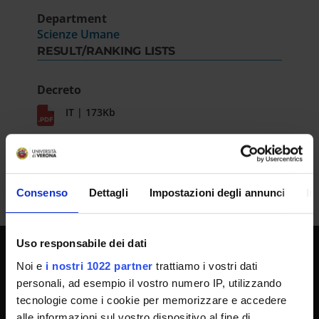
Department
Scienze Umane
RESULT/RANKING LISTS
Decreto
IT | 173Kb
Consenso
Dettagli
Impostazioni degli annunci
In
Uso responsabile dei dati
Noi e
i nostri 1022 partner
trattiamo i vostri dati
UNIVERSITY SERVICES
personali, ad esempio il vostro numero IP, utilizzando
tecnologie come i cookie per memorizzare e accedere
alle informazioni sul vostro dispositivo al fine di