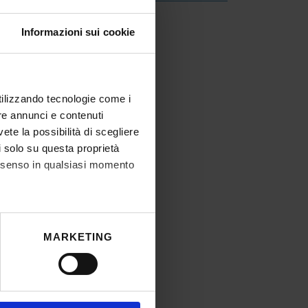
creto di approvazione atti
Informazioni sui cookie
IT | 170Kb
utilizzando tecnologie come i
re annunci e contenuti
vete la possibilità di scegliere
li solo su questa proprietà
consenso in qualsiasi momento
he metro,
MARKETING
cifiche (impronte digitali).
ezione dettagli
. Puoi