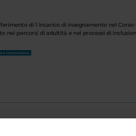
onferimento di 1 incarico di insegnamento nel Cors
nei percorsi di adultità e nei processi di inclusion
a e continuativa
R