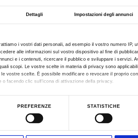
De
Dettagli
Impostazioni degli annunci
rattiamo i vostri dati personali, ad esempio il vostro numero IP, 
dere alle informazioni sul vostro dispositivo al fine di pubblica
nunci e i contenuti, ricercare il pubblico e sviluppare i servizi. A
r quali scopi. Le vostre scelte in materia di privacy sono applicabi
to le vostre scelte. È possibile modificare o revocare il proprio 
 o facendo clic sull'icona di attivazione della privacy.
mo anche:
 sulla tua posizione geografica, con un'approssimazione di qualc
PREFERENZE
STATISTICHE
itivo, scansionandolo attivamente alla ricerca di caratteristiche spe
aborati i tuoi dati personali e imposta le tue preferenze nella
s
consenso in qualsiasi momento dalla Dichiarazione sui cookie.