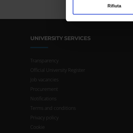
Utilizziamo i cookie per perso
Rifiuta
nostro traffico. Condividiamo 
di analisi dei dati web, pubbl
che hanno raccolto dal tuo uti
UNIVERSITY SERVICES
Transparency
Official University Register
Job vacancies
Procurement
Notifications
Terms and conditions
Privacy policy
Cookie