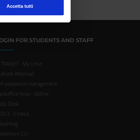
l media e per analizzare il
Accetta tutti
ostri partner che si occupano
azioni che hai fornito loro o
OGIN FOR STUDENTS AND STAFF
NTRANET - My Univr
utlook Webmail
IA password management
ackoffice Area - dbErw
elp Desk
SSE3 - Cineca
-learning
edolino e CU