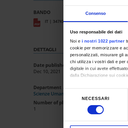
BANDO
Consenso
IT | 347Kb
Uso responsabile dei dati
Noi e
i nostri 1022 partner
t
cookie per memorizzare e acce
DETTAGLI
personalizzati, misurare gli an
chi utilizza i vostri dati e pe
Date published in the official register
digitale in cui avete effettua
Dec 10, 2021
dalla Dichiarazione sui cookie
Department
Con il tuo consenso, vorrem
Selezione
Scienze Umane
raccogliere informazioni
NECESSARI
del
Number of places
Identificare il tuo dispos
consenso
1
Approfondisci come vengono el
modificare o ritirare il tuo 