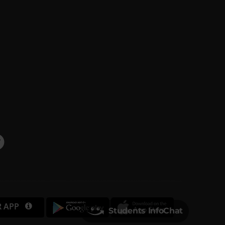
R APP
Students InfoChat