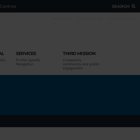
Centres
SEARCH
ESSE3
WEBMAIL
MY UNIVR
AL
SERVICES
THIRD MISSION
ties
Profile-Specific
Companies,
Navigation
community and public
engagement