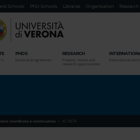
and Schools
PhD Schools
Libraries
Organisation
Research 
TE
PHDS
RESEARCH
INTERNATION
r's
Doctoral programmes
Projects, results and
International activi
research opportunities
zione coordinata e continuativa
ID. 9674