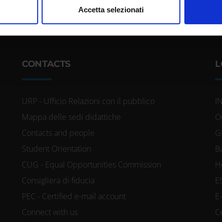
nalizzare contenuti ed annunci, per fornire funzionalità dei socia
Accetta selezionati
inoltre informazioni sul modo in cui utilizzi il nostro sito con i n
icità e social media, i quali potrebbero combinarle con altre inform
lizzo dei loro servizi.
CONTACTS
L
URP - Ufficio Relazioni con il pubblico
I
Mappa delle sedi didattiche
O
Contacts and people
G
Student Orientation
B
CUG - Equal Opportunities Commission
H
Consigliera di fiducia
E
PEC - Certified e-mail account
E
Connect with us
C