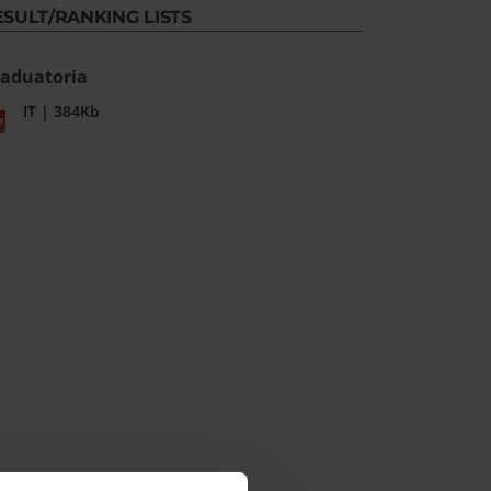
ESULT/RANKING LISTS
aduatoria
IT | 384Kb