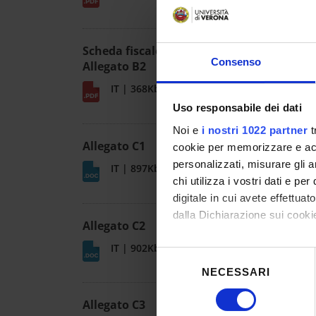
Scheda fiscale per libero professionista -
Consenso
Allegato B2
IT | 368Kb
Uso responsabile dei dati
Noi e
i nostri 1022 partner
t
Allegato C1
cookie per memorizzare e acce
personalizzati, misurare gli an
IT | 897Kb
chi utilizza i vostri dati e pe
digitale in cui avete effettua
dalla Dichiarazione sui cookie
Allegato C2
IT | 902Kb
Con il tuo consenso, vorrem
Selezione
raccogliere informazioni
NECESSARI
del
Identificare il tuo dispos
consenso
Allegato C3
Approfondisci come vengono el