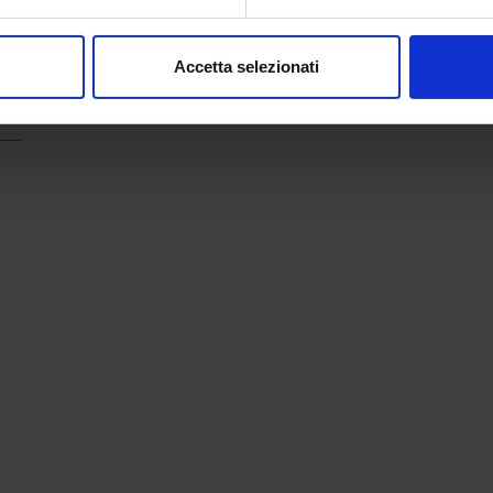
consenso in qualsiasi momento dalla Dichiarazione sui cookie.
nalizzare contenuti ed annunci, per fornire funzionalità dei socia
Accetta selezionati
inoltre informazioni sul modo in cui utilizzi il nostro sito con i n
icità e social media, i quali potrebbero combinarle con altre inform
lizzo dei loro servizi.