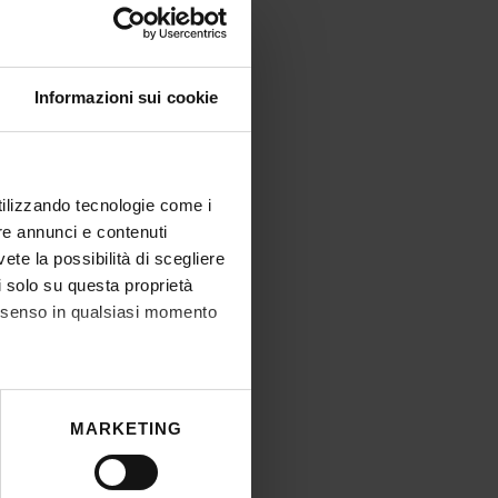
Informazioni sui cookie
utilizzando tecnologie come i
re annunci e contenuti
vete la possibilità di scegliere
li solo su questa proprietà
consenso in qualsiasi momento
he metro,
MARKETING
cifiche (impronte digitali).
ezione dettagli
. Puoi