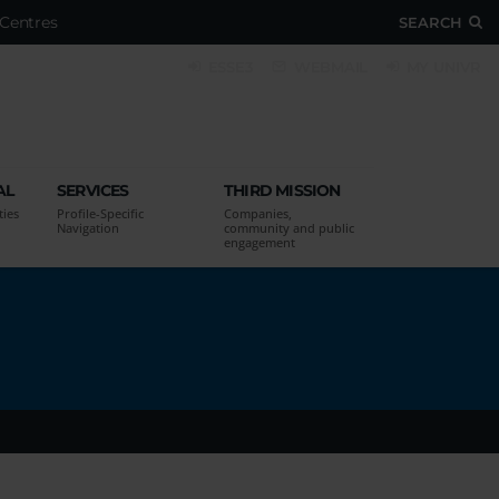
Centres
SEARCH
ESSE3
WEBMAIL
MY UNIVR
AL
SERVICES
THIRD MISSION
ties
Profile-Specific
Companies,
Navigation
community and public
engagement