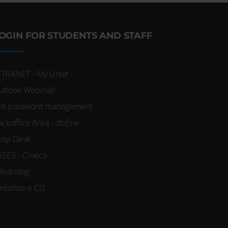
OGIN FOR STUDENTS AND STAFF
NTRANET - My Univr
utlook Webmail
IA password management
ackoffice Area - dbErw
elp Desk
SSE3 - Cineca
-learning
edolino e CU