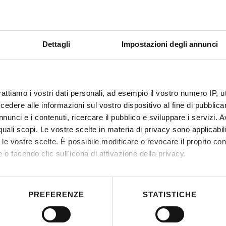
Dettagli
Impostazioni degli annunci
rattiamo i vostri dati personali, ad esempio il vostro numero IP, 
dere alle informazioni sul vostro dispositivo al fine di pubblica
nunci e i contenuti, ricercare il pubblico e sviluppare i servizi. A
r quali scopi. Le vostre scelte in materia di privacy sono applicabi
to le vostre scelte. È possibile modificare o revocare il proprio 
 o facendo clic sull'icona di attivazione della privacy.
mo anche:
 sulla tua posizione geografica, con un'approssimazione di qualc
PREFERENZE
STATISTICHE
itivo, scansionandolo attivamente alla ricerca di caratteristiche spe
aborati i tuoi dati personali e imposta le tue preferenze nella
s