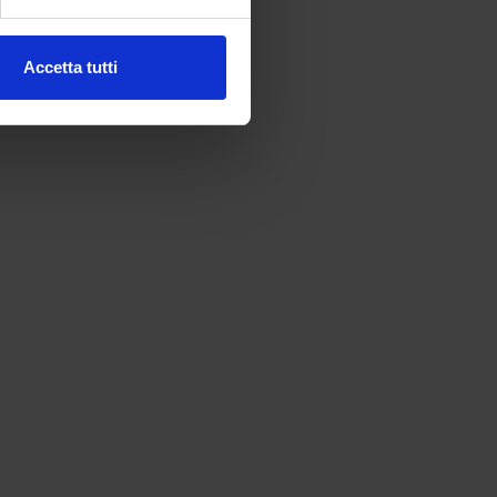
l media e per analizzare il
Accetta tutti
ostri partner che si occupano
azioni che hai fornito loro o