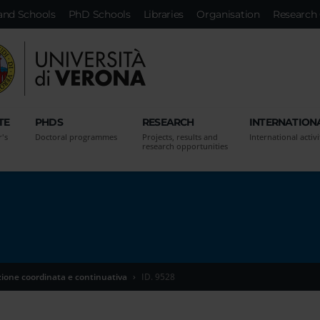
and Schools
PhD Schools
Libraries
Organisation
Research 
TE
PHDS
RESEARCH
INTERNATION
r's
Doctoral programmes
Projects, results and
International activi
research opportunities
zione coordinata e continuativa
ID. 9528