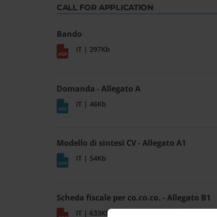
CALL FOR APPLICATION
Bando
IT | 297Kb
Domanda - Allegato A
IT | 46Kb
Modello di sintesi CV - Allegato A1
IT | 54Kb
Scheda fiscale per co.co.co. - Allegato B1
IT | 633Kb