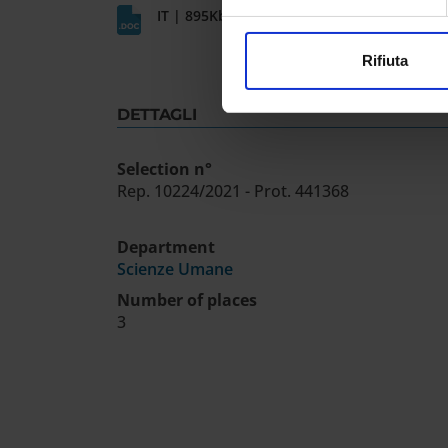
modificare o ritirare il tuo 
IT | 895Kb
Utilizziamo i cookie per perso
Rifiuta
nostro traffico. Condividiamo 
di analisi dei dati web, pubbl
DETTAGLI
che hanno raccolto dal tuo uti
Selection n°
Rep. 10224/2021 - Prot. 441368
Department
Scienze Umane
Number of places
3