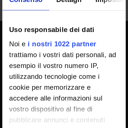
Uso responsabile dei dati
UNIVERSITY SERVICES
Noi e
i nostri 1022 partner
trattiamo i vostri dati personali, ad
Transparency
esempio il vostro numero IP,
Official University Register
utilizzando tecnologie come i
Job vacancies
cookie per memorizzare e
Procurement
accedere alle informazioni sul
Notifications
Terms and conditions
vostro dispositivo al fine di
Privacy policy
pubblicare annunci e contenuti
Cookie