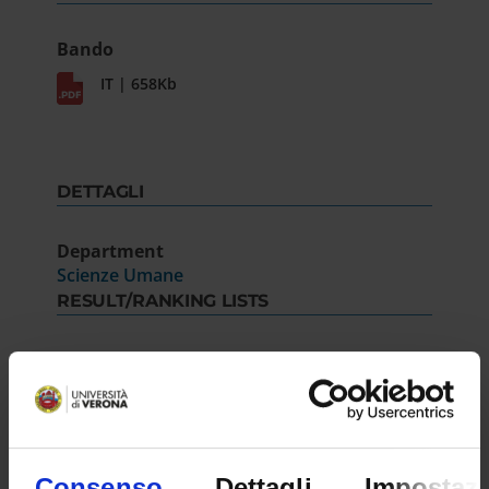
Bando
IT | 658Kb
DETTAGLI
Department
Scienze Umane
RESULT/RANKING LISTS
Graduatoria
IT | 235Kb
Consenso
Dettagli
Impostazi