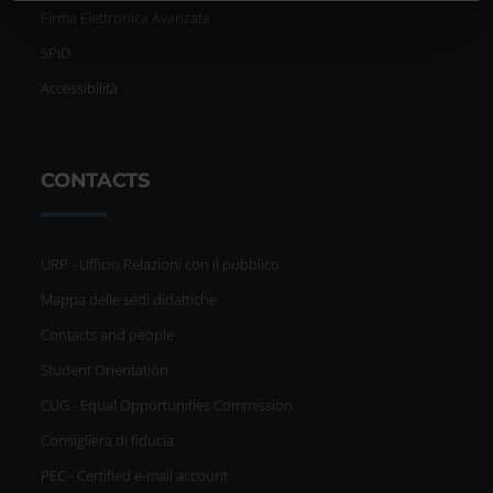
informazioni sul modo in cui utilizzi il nostro sito con i
Firma Elettronica Avanzata
nostri partner che si occupano di analisi dei dati web,
SPID
pubblicità e social media, i quali potrebbero combinarle
Accessibilità
con altre informazioni che hai fornito loro o che hanno
raccolto dal tuo utilizzo dei loro servizi.
CONTACTS
URP - Ufficio Relazioni con il pubblico
Mappa delle sedi didattiche
Contacts and people
Student Orientation
CUG - Equal Opportunities Commission
Consigliera di fiducia
PEC - Certified e-mail account