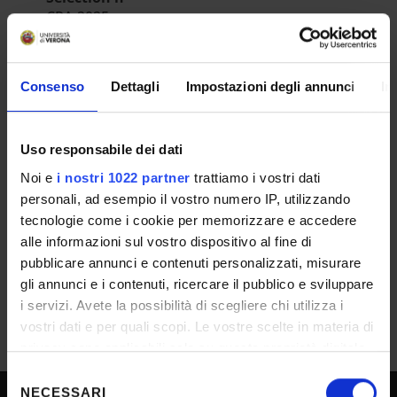
CPA-2025
Department
Scienze Umane
Consenso
Dettagli
Impostazioni degli annunci
In
Number of places
2
Uso responsabile dei dati
RESULT/RANKING LISTS
Noi e
i nostri 1022 partner
trattiamo i vostri dati
personali, ad esempio il vostro numero IP, utilizzando
Graduatoria
tecnologie come i cookie per memorizzare e accedere
IT | 260Kb
alle informazioni sul vostro dispositivo al fine di
pubblicare annunci e contenuti personalizzati, misurare
gli annunci e i contenuti, ricercare il pubblico e sviluppare
i servizi. Avete la possibilità di scegliere chi utilizza i
vostri dati e per quali scopi. Le vostre scelte in materia di
privacy sono applicabili solo su questa proprietà digitale
in cui avete effettuato le vostre scelte. È possibile
Selezione
modificare o revocare il proprio consenso in qualsiasi
NECESSARI
del