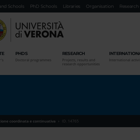
and Schools
PhD Schools
Libraries
Organisation
Research 
TE
PHDS
RESEARCH
INTERNATION
r's
Doctoral programmes
Projects, results and
International activi
research opportunities
zione coordinata e continuativa
ID. 14765