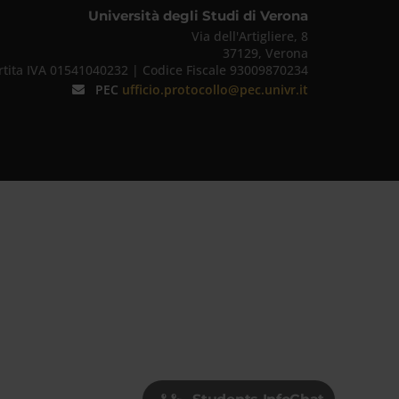
Università degli Studi di Verona
Via dell'Artigliere, 8
37129, Verona
rtita IVA 01541040232 | Codice Fiscale 93009870234
PEC
ufficio.protocollo@pec.univr.it