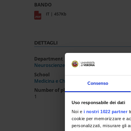
BANDO
IT | 457Kb
DETTAGLI
Department
Neuroscienze, Biomedicina e Movimento
School
Medicina e Chirurgia
Consenso
Number of places
1
Uso responsabile dei dati
Noi e
i nostri 1022 partner
t
cookie per memorizzare e acce
personalizzati, misurare gli an