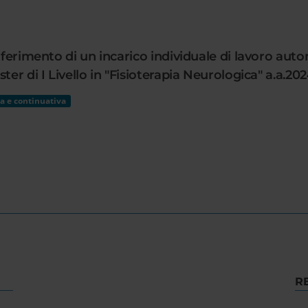
nferimento di un incarico individuale di lavoro aut
ter di I Livello in "Fisioterapia Neurologica" a.a.20
a e continuativa
R