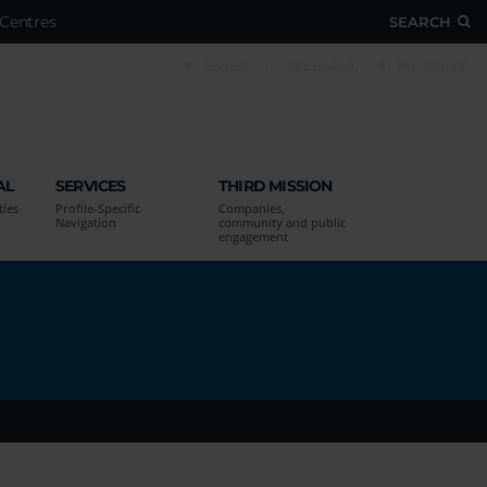
Centres
SEARCH
ESSE3
WEBMAIL
MY UNIVR
AL
SERVICES
THIRD MISSION
ties
Profile-Specific
Companies,
Navigation
community and public
engagement