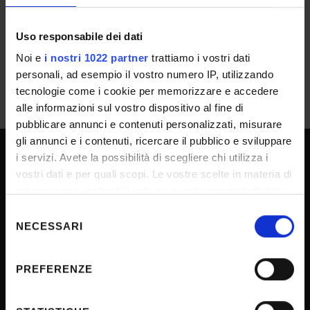
IT | 1039Kb
Uso responsabile dei dati
Noi e
i nostri 1022 partner
trattiamo i vostri dati
personali, ad esempio il vostro numero IP, utilizzando
tecnologie come i cookie per memorizzare e accedere
alle informazioni sul vostro dispositivo al fine di
pubblicare annunci e contenuti personalizzati, misurare
gli annunci e i contenuti, ricercare il pubblico e sviluppare
i servizi. Avete la possibilità di scegliere chi utilizza i
UNIVERSITY SERVICES
vostri dati e per quali scopi. Le vostre scelte in materia di
privacy sono applicabili solo su questa proprietà digitale
in cui avete effettuato le vostre scelte. È possibile
Selezione
modificare o revocare il proprio consenso in qualsiasi
NECESSARI
Transparency
del
momento dalla Dichiarazione sui cookie o facendo clic
consenso
Official University Register
sull'icona di attivazione della privacy.
PREFERENZE
Job vacancies
Con il tuo consenso, vorremmo anche:
Procurement
raccogliere informazioni sulla tua posizione