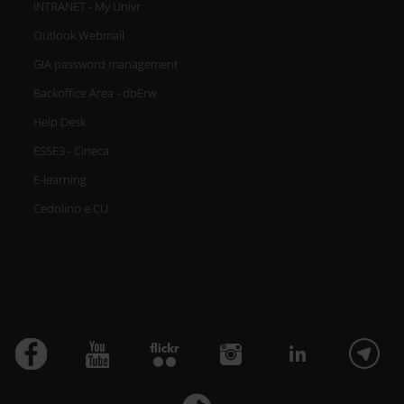
INTRANET - My Univr
Outlook Webmail
GIA password management
Backoffice Area - dbErw
Help Desk
ESSE3 - Cineca
E-learning
Cedolino e CU