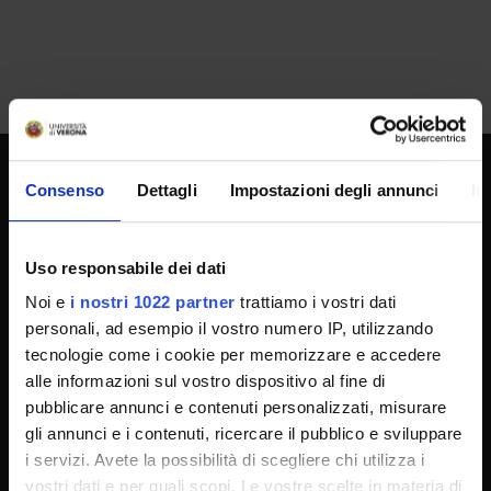
Consenso
Dettagli
Impostazioni degli annunci
In
UNIVERSITY SERVICES
Uso responsabile dei dati
Transparency
Noi e
i nostri 1022 partner
trattiamo i vostri dati
Official University Register
personali, ad esempio il vostro numero IP, utilizzando
tecnologie come i cookie per memorizzare e accedere
Job vacancies
alle informazioni sul vostro dispositivo al fine di
Procurement
pubblicare annunci e contenuti personalizzati, misurare
Notifications
gli annunci e i contenuti, ricercare il pubblico e sviluppare
i servizi. Avete la possibilità di scegliere chi utilizza i
Terms and conditions
vostri dati e per quali scopi. Le vostre scelte in materia di