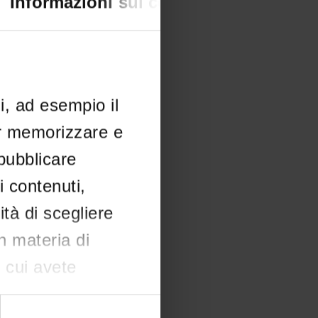
Informazioni sui cookie
li, ad esempio il
er memorizzare e
 pubblicare
i contenuti,
ità di scegliere
in materia di
n cui avete
e il proprio