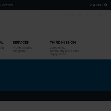
Centres
SEARCH
ESSE3
WEBMAIL
MY UNIVR
AL
SERVICES
THIRD MISSION
ties
Profile-Specific
Companies,
Navigation
community and public
engagement