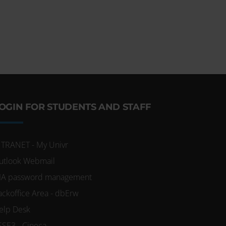
i, per fornire
ico.
 nostro sito con i
licità e social
 che hai fornito
OGIN FOR STUDENTS AND STAFF
NTRANET - My Univr
utlook Webmail
IA password management
ackoffice Area - dbErw
elp Desk
SSE3 - Cineca