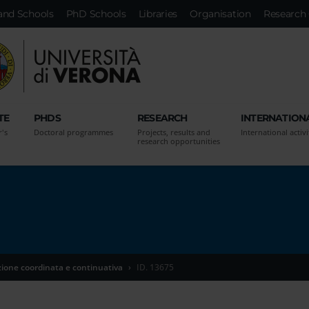
and Schools
PhD Schools
Libraries
Organisation
Research 
TE
PHDS
RESEARCH
INTERNATION
r's
Doctoral programmes
Projects, results and
International activi
research opportunities
zione coordinata e continuativa
ID. 13675