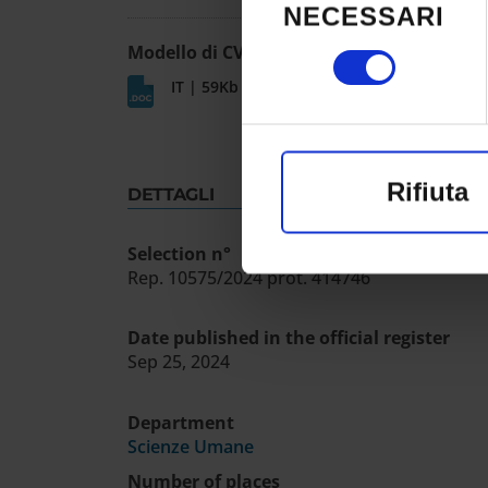
del
consenso in qual
NECESSARI
consenso
clic sull'icona di 
Modello di CV
IT | 59Kb
Con il tuo conse
raccogliere i
Rifiuta
DETTAGLI
un'approssim
Selection n°
Identificare 
Rep. 10575/2024 prot. 414746
di caratterist
Date published in the official register
Approfondisci com
Sep 25, 2024
preferenze nella
Department
consenso in qual
Scienze Umane
Number of places