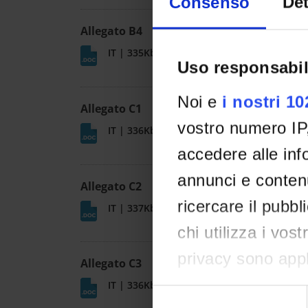
Consenso
Det
Allegato B4
IT | 335Kb
Uso responsabil
Noi e
i nostri 1
Allegato C1
vostro numero IP
IT | 336Kb
accedere alle info
annunci e contenu
Allegato C2
ricercare il pubbl
IT | 337Kb
chi utilizza i vos
privacy sono appli
Allegato C3
effettuato le vost
IT | 336Kb
Selezione