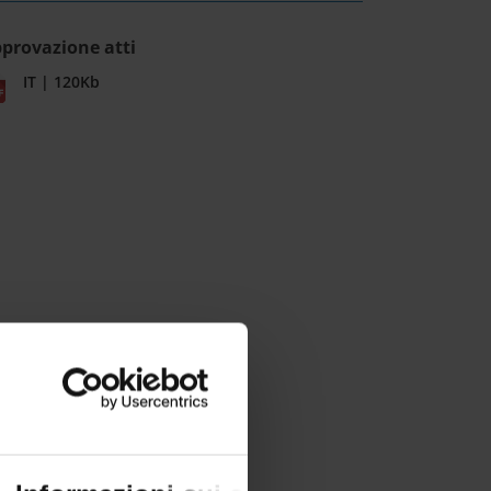
provazione atti
IT | 120Kb