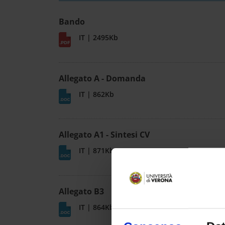
Bando
IT | 2495Kb
Allegato A - Domanda
IT | 862Kb
Allegato A1 - Sintesi CV
IT | 871Kb
Allegato B3
IT | 864Kb