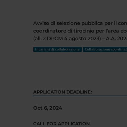
Cerca
nel
sito
Avviso di selezione pubblica per il con
web
coordinatore di tirocinio per l’area e
(all. 2 DPCM 4 agosto 2023) – A.A. 2
Incarichi di collaborazione
Collaborazione coordinat
APPLICATION DEADLINE:
Oct 6, 2024
CALL FOR APPLICATION