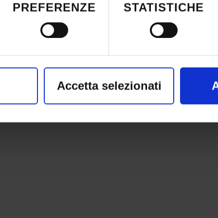
siasi momento dalla Dichiarazione sui co
PREFERENZE
STATISTICHE
attivazione della privacy.
nso, vorremmo anche:
nformazioni sulla tua posizione geografic
Accetta selezionati
A
azione di qualche metro,
il tuo dispositivo, scansionandolo attivame
iche specifiche (impronte digitali).
e vengono elaborati i tuoi dati personali
sezione dettagli
. Puoi modificare o ritira
siasi momento dalla Dichiarazione sui co