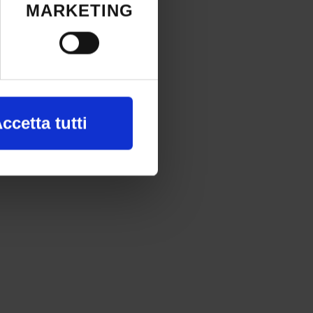
okie o facendo
MARKETING
a, con
ccetta tutti
nte alla ricerca
 e imposta le tue
re il tuo
okie.