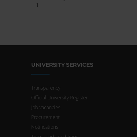
1
Utilizziamo i coo
funzionalità dei s
Condividiamo inolt
nostri partner che
media, i quali po
loro o che hanno r
UNIVERSITY SERVICES
Transparency
Official University Register
Job vacancies
Procurement
Notifications
Terms and conditions