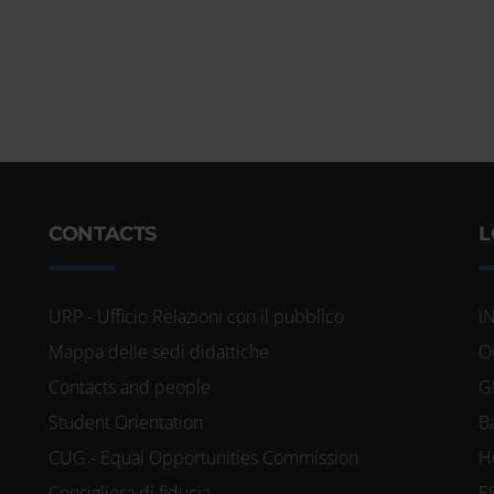
kie per personalizzare contenuti ed annunc
ocial media e per analizzare il nostro traff
re informazioni sul modo in cui utilizzi il
 si occupano di analisi dei dati web, pubb
trebbero combinarle con altre informazioni
accolto dal tuo utilizzo dei loro servizi.
CONTACTS
L
URP - Ufficio Relazioni con il pubblico
I
Mappa delle sedi didattiche
O
Contacts and people
G
Student Orientation
B
CUG - Equal Opportunities Commission
H
Consigliera di fiducia
E