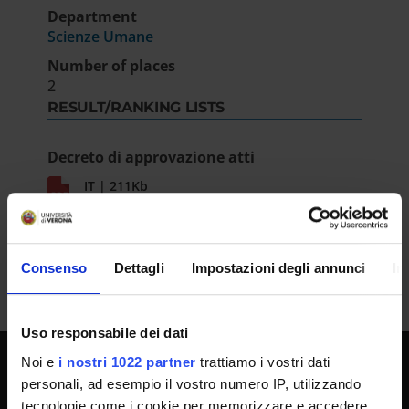
Department
Scienze Umane
Number of places
2
RESULT/RANKING LISTS
Decreto di approvazione atti
IT | 211Kb
Consenso
Dettagli
Impostazioni degli annunci
In
Uso responsabile dei dati
Noi e
i nostri 1022 partner
trattiamo i vostri dati
personali, ad esempio il vostro numero IP, utilizzando
UNIVERSITY SERVICES
tecnologie come i cookie per memorizzare e accedere