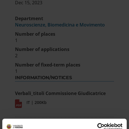
Dec 15, 2023
Department
Neuroscienze, Biomedicina e Movimento
Number of places
1
Number of applications
2
Number of fixed-term places
1
INFORMATION/NOTICES
Verbali_titoli Commissione Giudicatrice
IT | 200Kb
Verbali_colloqui Commissione Giudicatrice