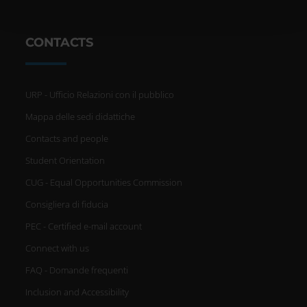
pubblicità e social media, i quali potrebbero combinarle
con altre informazioni che hai fornito loro o che hanno
raccolto dal tuo utilizzo dei loro servizi.
CONTACTS
URP - Ufficio Relazioni con il pubblico
Mappa delle sedi didattiche
Contacts and people
Student Orientation
CUG - Equal Opportunities Commission
Consigliera di fiducia
PEC - Certified e-mail account
Connect with us
FAQ - Domande frequenti
Inclusion and Accessibility