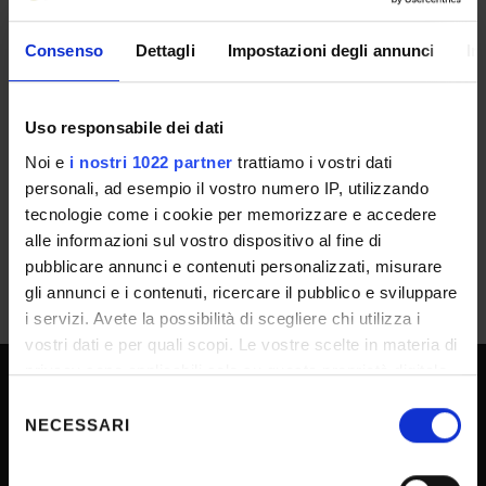
IT | 207Kb
Consenso
Dettagli
Impostazioni degli annunci
In
RESULT/RANKING LISTS
Uso responsabile dei dati
Provvedimento Direttoriale Graduatoria
Noi e
i nostri 1022 partner
trattiamo i vostri dati
IT | 339Kb
personali, ad esempio il vostro numero IP, utilizzando
tecnologie come i cookie per memorizzare e accedere
alle informazioni sul vostro dispositivo al fine di
pubblicare annunci e contenuti personalizzati, misurare
gli annunci e i contenuti, ricercare il pubblico e sviluppare
i servizi. Avete la possibilità di scegliere chi utilizza i
vostri dati e per quali scopi. Le vostre scelte in materia di
privacy sono applicabili solo su questa proprietà digitale
in cui avete effettuato le vostre scelte. È possibile
Selezione
UNIVERSITY SERVICES
modificare o revocare il proprio consenso in qualsiasi
NECESSARI
del
momento dalla Dichiarazione sui cookie o facendo clic
consenso
sull'icona di attivazione della privacy.