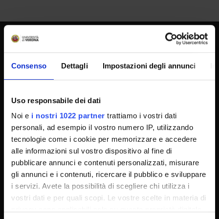
UNIVERSITY SERVICES
Consenso
Dettagli
Impostazioni degli annunci
In
Transparency
Uso responsabile dei dati
Official University Register
Noi e
i nostri 1022 partner
trattiamo i vostri dati
Job vacancies
personali, ad esempio il vostro numero IP, utilizzando
Procurement
tecnologie come i cookie per memorizzare e accedere
alle informazioni sul vostro dispositivo al fine di
Notifications
pubblicare annunci e contenuti personalizzati, misurare
Terms and conditions
gli annunci e i contenuti, ricercare il pubblico e sviluppare
Privacy policy
i servizi. Avete la possibilità di scegliere chi utilizza i
vostri dati e per quali scopi. Le vostre scelte in materia di
Cookie
privacy sono applicabili solo su questa proprietà digitale
Sponsorizzazioni e donazioni