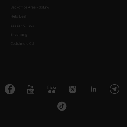
Backoffice Area - dbErw
Help Desk
ESSE3 - Cineca
E-learning
Cedolino e CU