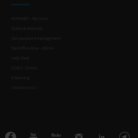
INTRANET - My Univr
Outlook Webmail
GIA password management
Backoffice Area - dbErw
Help Desk
ESSE3 - Cineca
E-learning
Cedolino e CU