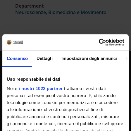
Department
Neuroscienze, Biomedicina e Movimento
Consenso
Dettagli
Impostazioni degli annunci
In
UNIVERSITY SERVICES
Uso responsabile dei dati
Noi e
i nostri 1022 partner
trattiamo i vostri dati
Transparency
personali, ad esempio il vostro numero IP, utilizzando
Official University Register
tecnologie come i cookie per memorizzare e accedere
alle informazioni sul vostro dispositivo al fine di
Job vacancies
pubblicare annunci e contenuti personalizzati, misurare
Procurement
gli annunci e i contenuti, ricercare il pubblico e sviluppare
Notifications
i servizi. Avete la possibilità di scegliere chi utilizza i