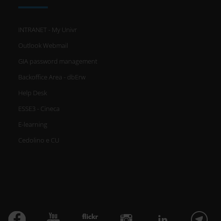
INTRANET - My Univr
Outlook Webmail
GIA password management
Backoffice Area - dbErw
Help Desk
ESSE3 - Cineca
E-learning
Cedolino e CU