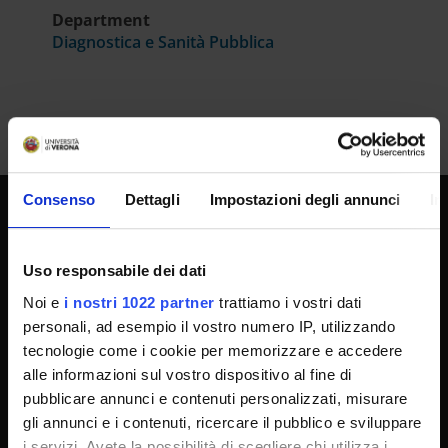
Department
Diagnostica e Sanità Pubblica
Consenso
Dettagli
Impostazioni degli annunci
In
UNIVERSITY SERVICES
Uso responsabile dei dati
Noi e
i nostri 1022 partner
trattiamo i vostri dati
Transparency
personali, ad esempio il vostro numero IP, utilizzando
Official University Register
tecnologie come i cookie per memorizzare e accedere
alle informazioni sul vostro dispositivo al fine di
Job vacancies
pubblicare annunci e contenuti personalizzati, misurare
Procurement
gli annunci e i contenuti, ricercare il pubblico e sviluppare
Notifications
i servizi. Avete la possibilità di scegliere chi utilizza i