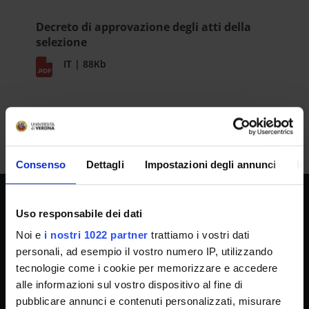
Decreto di approvazione degli atti della
selezione
IT | 88Kb
Consenso
Dettagli
Impostazioni degli annunci
In
Uso responsabile dei dati
UNIVERSITY SERVICES
Noi e
i nostri 1022 partner
trattiamo i vostri dati
personali, ad esempio il vostro numero IP, utilizzando
tecnologie come i cookie per memorizzare e accedere
Transparency
alle informazioni sul vostro dispositivo al fine di
Official University Register
pubblicare annunci e contenuti personalizzati, misurare