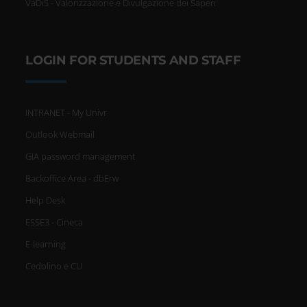
VaDiS - Valorizzazione e Divulgazione dei Saperi
LOGIN FOR STUDENTS AND STAFF
INTRANET - My Univr
Outlook Webmail
GIA password management
Backoffice Area - dbErw
Help Desk
ESSE3 - Cineca
E-learning
Cedolino e CU