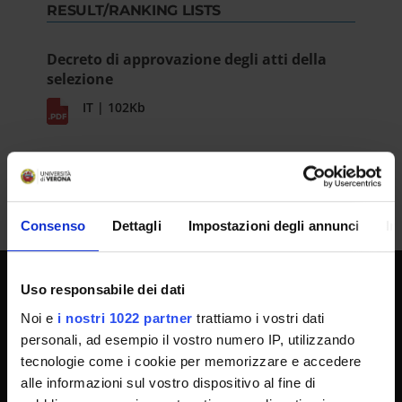
RESULT/RANKING LISTS
Decreto di approvazione degli atti della
selezione
IT | 102Kb
Consenso
Dettagli
Impostazioni degli annunci
In
Uso responsabile dei dati
UNIVERSITY SERVICES
Noi e
i nostri 1022 partner
trattiamo i vostri dati
personali, ad esempio il vostro numero IP, utilizzando
tecnologie come i cookie per memorizzare e accedere
Transparency
alle informazioni sul vostro dispositivo al fine di