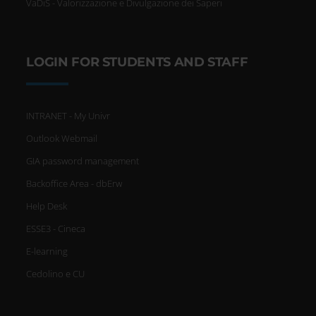
VaDiS - Valorizzazione e Divulgazione dei Saperi
LOGIN FOR STUDENTS AND STAFF
INTRANET - My Univr
Outlook Webmail
GIA password management
Backoffice Area - dbErw
Help Desk
ESSE3 - Cineca
E-learning
Cedolino e CU