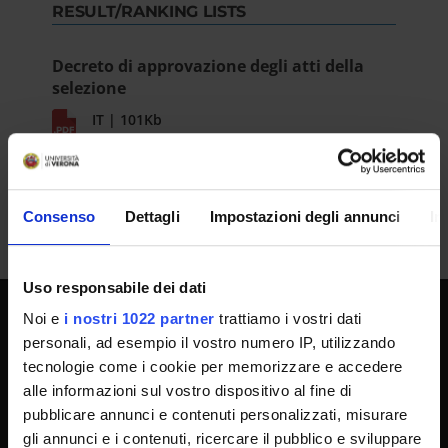
RESULT/RANKING LISTS
Decreto di approvazione degli atti della
selezione
IT | 101Kb
Consenso
Dettagli
Impostazioni degli annunci
In
Uso responsabile dei dati
Noi e
i nostri 1022 partner
trattiamo i vostri dati
UNIVERSITY SERVICES
personali, ad esempio il vostro numero IP, utilizzando
tecnologie come i cookie per memorizzare e accedere
alle informazioni sul vostro dispositivo al fine di
pubblicare annunci e contenuti personalizzati, misurare
Transparency
gli annunci e i contenuti, ricercare il pubblico e sviluppare