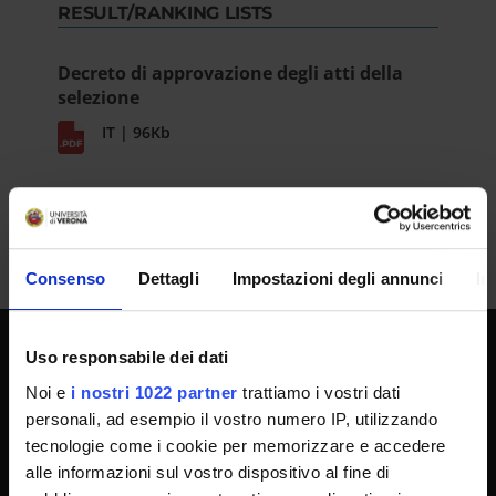
RESULT/RANKING LISTS
Decreto di approvazione degli atti della
selezione
IT | 96Kb
Consenso
Dettagli
Impostazioni degli annunci
In
Uso responsabile dei dati
UNIVERSITY SERVICES
Noi e
i nostri 1022 partner
trattiamo i vostri dati
personali, ad esempio il vostro numero IP, utilizzando
tecnologie come i cookie per memorizzare e accedere
Transparency
alle informazioni sul vostro dispositivo al fine di