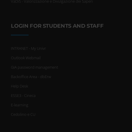
VaDiS - Valorizzazione e Divulgazione dei Saperi
LOGIN FOR STUDENTS AND STAFF
INTRANET - My Univr
Outlook Webmail
GIA password management
Backoffice Area - dbErw
Help Desk
ESSE3 - Cineca
E-learning
Cedolino e CU