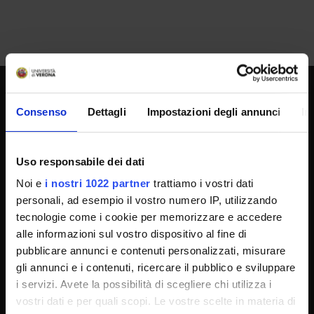
UNIVERSITY SERVICES
Consenso
Dettagli
Impostazioni degli annunci
In
Uso responsabile dei dati
Transparency
Noi e
i nostri 1022 partner
trattiamo i vostri dati
Official University Register
personali, ad esempio il vostro numero IP, utilizzando
Job vacancies
tecnologie come i cookie per memorizzare e accedere
Procurement
alle informazioni sul vostro dispositivo al fine di
pubblicare annunci e contenuti personalizzati, misurare
Notifications
gli annunci e i contenuti, ricercare il pubblico e sviluppare
Terms and conditions
i servizi. Avete la possibilità di scegliere chi utilizza i
Privacy policy
vostri dati e per quali scopi. Le vostre scelte in materia di