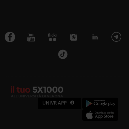
Utilizziamo i cookie per
personalizzare contenuti ed
annunci, per fornire funzionalità
dei social media e per analizzare il
nostro traffico. Condividiamo
inoltre informazioni sul modo in cui
utilizzi il nostro sito con i nostri
partner che si occupano di analisi
dei dati web, pubblicità e social
UNIVR APP
media, i quali potrebbero
combinarle con altre informazioni