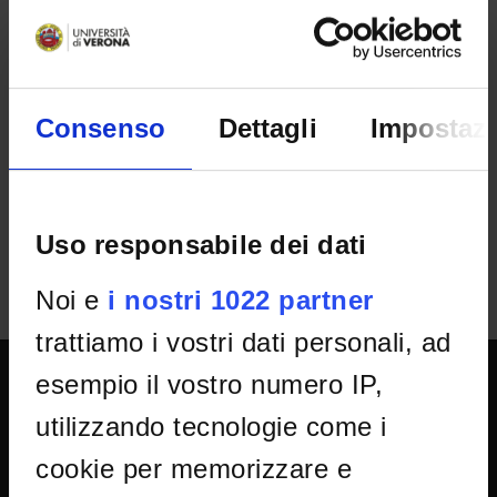
Neuroscienze, Biomedicina e Movimento
RESULT/RANKING LISTS
Decreto di approvazione degli atti della
Consenso
Dettagli
Impostazi
selezione
IT | 213Kb
Uso responsabile dei dati
Noi e
i nostri 1022 partner
trattiamo i vostri dati personali, ad
esempio il vostro numero IP,
UNIVERSITY SERVICES
utilizzando tecnologie come i
cookie per memorizzare e
Transparency