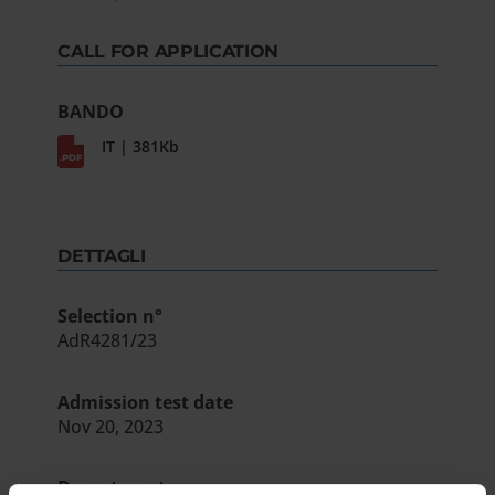
CALL FOR APPLICATION
BANDO
IT | 381Kb
DETTAGLI
Selection n°
AdR4281/23
Admission test date
Nov 20, 2023
Department