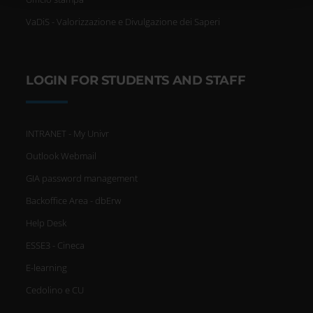
Identificare il tuo dispositivo,
VaDiS - Valorizzazione e Divulgazione dei Saperi
scansionandolo attivamente
alla ricerca di caratteristiche
LOGIN FOR STUDENTS AND STAFF
specifiche (impronte digitali).
Approfondisci come vengono
INTRANET - My Univr
Outlook Webmail
elaborati i tuoi dati personali e
GIA password management
imposta le tue preferenze nella
Backoffice Area - dbErw
sezione dettagli
. Puoi modificare
Help Desk
o ritirare il tuo consenso in
ESSE3 - Cineca
qualsiasi momento dalla
E-learning
Cedolino e CU
Dichiarazione sui cookie.