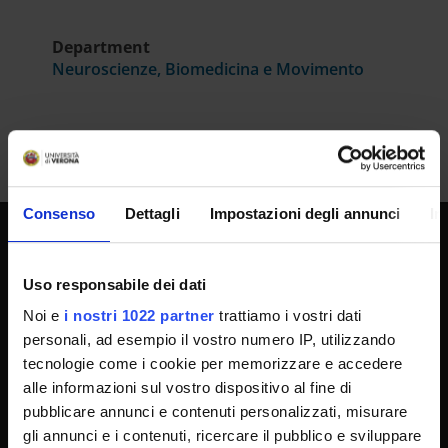
Department
Neuroscienze, Biomedicina e Movimento
Consenso
Dettagli
Impostazioni degli annunci
In
UNIVERSITY SERVICES
Uso responsabile dei dati
Noi e
i nostri 1022 partner
trattiamo i vostri dati
personali, ad esempio il vostro numero IP, utilizzando
Transparency
tecnologie come i cookie per memorizzare e accedere
Official University Register
alle informazioni sul vostro dispositivo al fine di
Job vacancies
pubblicare annunci e contenuti personalizzati, misurare
gli annunci e i contenuti, ricercare il pubblico e sviluppare
Procurement