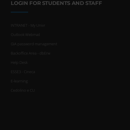
LOGIN FOR STUDENTS AND STAFF
INTRANET - My Univr
Outlook Webmail
GIA password management
Backoffice Area - dbErw
Help Desk
ESSE3 - Cineca
E-learning
Cedolino e CU