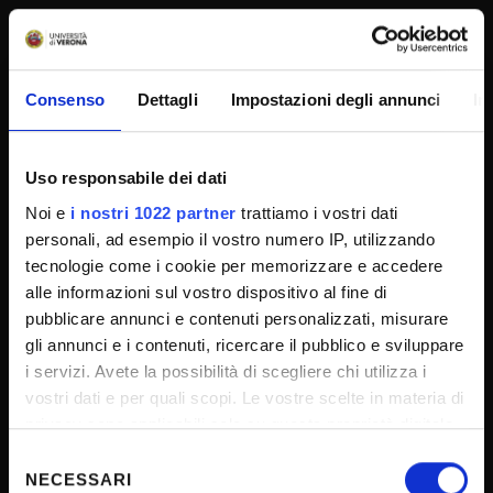
UNIVERSITY SERVICES
Consenso
Dettagli
Impostazioni degli annunci
In
Transparency
Official University Register
Job vacancies
Uso responsabile dei dati
Noi e
i nostri 1022 partner
trattiamo i vostri dati
Procurement
personali, ad esempio il vostro numero IP, utilizzando
Notifications
tecnologie come i cookie per memorizzare e accedere
Terms and conditions
alle informazioni sul vostro dispositivo al fine di
pubblicare annunci e contenuti personalizzati, misurare
Privacy policy
gli annunci e i contenuti, ricercare il pubblico e sviluppare
Cookie
i servizi. Avete la possibilità di scegliere chi utilizza i
Sponsorizzazioni e donazioni
vostri dati e per quali scopi. Le vostre scelte in materia di
privacy sono applicabili solo su questa proprietà digitale
Events
in cui avete effettuato le vostre scelte. È possibile
Selezione
Support us
modificare o revocare il proprio consenso in qualsiasi
NECESSARI
del