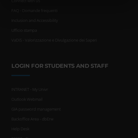
informazioni sul modo in cui utilizzi il nostro sito con i
Connect with us
nostri partner che si occupano di analisi dei dati web,
FAQ - Domande frequenti
pubblicità e social media, i quali potrebbero combinarle
Inclusion and Accessibility
con altre informazioni che hai fornito loro o che hanno
raccolto dal tuo utilizzo dei loro servizi.
Ufficio stampa
VaDiS - Valorizzazione e Divulgazione dei Saperi
LOGIN FOR STUDENTS AND STAFF
INTRANET - My Univr
Outlook Webmail
GIA password management
Backoffice Area - dbErw
Help Desk