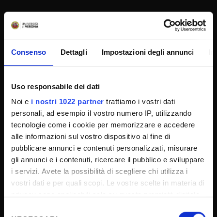
UNIVERSITY SERVICES
Consenso
Dettagli
Impostazioni degli annunci
In
Transparency
Official University Register
Uso responsabile dei dati
Job vacancies
Noi e
i nostri 1022 partner
trattiamo i vostri dati
Procurement
personali, ad esempio il vostro numero IP, utilizzando
tecnologie come i cookie per memorizzare e accedere
Notifications
alle informazioni sul vostro dispositivo al fine di
Terms and conditions
pubblicare annunci e contenuti personalizzati, misurare
Privacy policy
gli annunci e i contenuti, ricercare il pubblico e sviluppare
i servizi. Avete la possibilità di scegliere chi utilizza i
Cookie
vostri dati e per quali scopi. Le vostre scelte in materia di
Sponsorizzazioni e donazioni
privacy sono applicabili solo su questa proprietà digitale
Events
in cui avete effettuato le vostre scelte. È possibile
Selezione