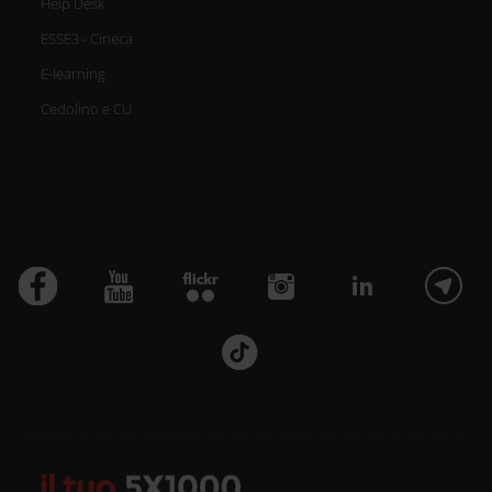
Help Desk
ESSE3 - Cineca
E-learning
Cedolino e CU